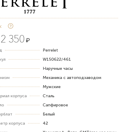
:
2 350
₽
д
Perrelet
кул
W150622/461
Наручные часы
низм
Механика с автоподзаводом
Мужские
риал корпуса
Сталь
ло
Сапфировое
рблат
Белый
етр корпуса
42