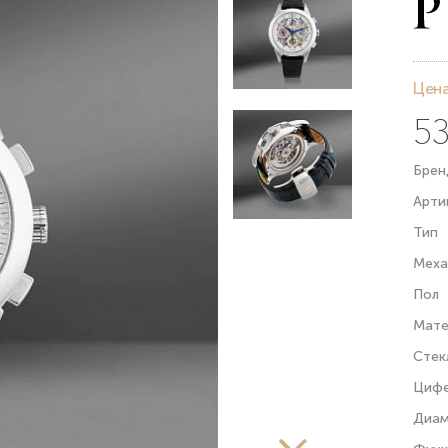
Цена
53
Брен
Арти
Тип
Меха
Пол
Мате
Стек
Цифе
Диам