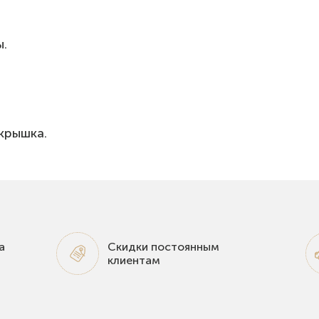
ы.
крышка.
а
Скидки постоянным
клиентам