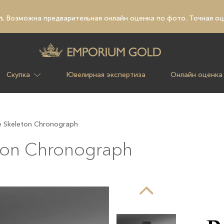
n.
Возможна предварительная
онлайн оценка по фото
. Точная о
Скупка
Ювелирная экспертиза
Онлайн оценка
me Skeleton Chronograph
eton Chronograph