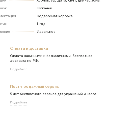
ции
Хронограф, Дата, GMT/две час.зоны.
ешок
Кожаный
лектация
Подарочная коробка
нтия
1 год
ояние
Идеальное
Оплата и доставка
Оплата наличными и безналичными. Бесплатная
доставка по РФ.
Подробнее
Пост-продажный сервис
5 лет бесплатного сервиса для украшений и часов
Подробнее