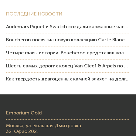
ПОСЛЕДНИЕ НОВОСТИ
Audemars Piguet и Swatch создали карманные часы в эстетике Royal Oak и Pop Art
Boucheron посвятил новую коллекцию Carte Blanche Human Being человеку и силе мастерства
Четыре главы истории: Boucheron представил коллекцию «Nom: Boucheron, Prénom: Frédéric»
Шесть самых дорогих колец Van Cleef & Arpels по итогам аукционов Sotheby’s
Как твердость драгоценных камней влияет на долговечность ювелирных изделий
Emporium Gold
Москва, ул. Большая Дмитровка
32. Офис 202.