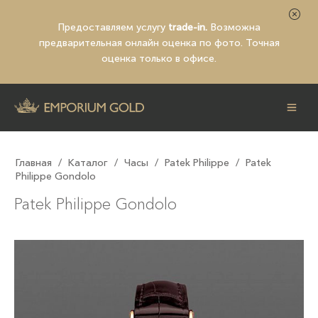
Предоставляем услугу
trade-in.
Возможна
предварительная
онлайн оценка по фото
. Точная
оценка только в офисе.
Главная
/
Каталог
/
Часы
/
Patek Philippe
/
Patek
Philippe Gondolo
Patek Philippe Gondolo