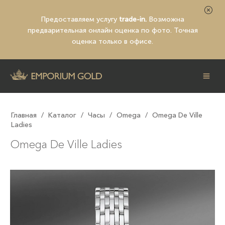
Предоставляем услугу
trade-in.
Возможна
предварительная
онлайн оценка по фото
. Точная
оценка только в офисе.
Главная
/
Каталог
/
Часы
/
Omega
/
Omega De Ville
Ladies
Omega De Ville Ladies