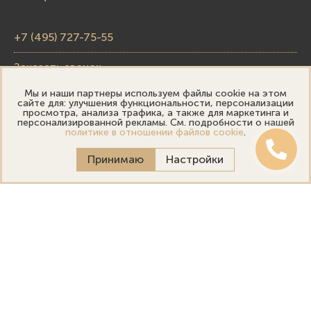
+7 (495) 727-75-55
Заказать звонок
Мы и наши партнеры используем файлы cookie на этом
skupka@emporiumgold.com
сайте для: улучшения функциональности, персонализации
просмотра, анализа трафика, а также для маркетинга и
sale@emporiumgold.com
персонализированной рекламы. См. подробности о нашей
политике в отношении файлов cookie
.
Режим работы:
Принимаю
Настройки
Пн-Пт: 10:00–20:00
Сб-Вс: 11:00–18:00
Онлайн оценка
Выездная оценка
Политика конфиденциальности