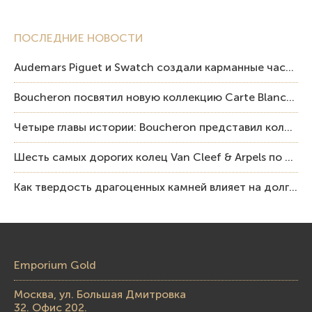
ПОСЛЕДНИЕ НОВОСТИ
Audemars Piguet и Swatch создали карманные часы в эстетике Royal Oak и Pop Art
Boucheron посвятил новую коллекцию Carte Blanche Human Being человеку и силе мастерства
Четыре главы истории: Boucheron представил коллекцию «Nom: Boucheron, Prénom: Frédéric»
Шесть самых дорогих колец Van Cleef & Arpels по итогам аукционов Sotheby’s
Как твердость драгоценных камней влияет на долговечность ювелирных изделий
Emporium Gold
Москва, ул. Большая Дмитровка
32. Офис 202.