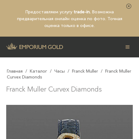
Предоставляем услугу
trade-in.
Возможна
предварительная
онлайн оценка по фото
. Точная
оценка только в офисе.
Главная
/
Каталог
/
Часы
/
Franck Muller
/
Franck Muller
Curvex Diamonds
Franck Muller Curvex Diamonds