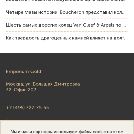
Четыре главы истории: Boucheron представил коллекцию «Nom: Boucheron, Prénom: Frédéric»
Шесть самых дорогих колец Van Cleef & Arpels по итогам аукционов Sotheby’s
Как твердость драгоценных камней влияет на долговечность ювелирных изделий
Emporium Gold
Москва, ул. Большая Дмитровка
32. Офис 202.
+7 (495) 727-75-55
Заказать звонок
Мы и наши партнеры используем файлы cookie на этом
skupka@emporiumgold.com