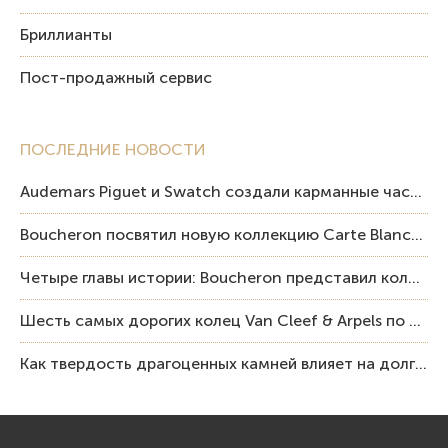
Бриллианты
Пост-продажный сервис
ПОСЛЕДНИЕ НОВОСТИ
Audemars Piguet и Swatch создали карманные часы в эстетике Royal Oak и Pop Art
Boucheron посвятил новую коллекцию Carte Blanche Human Being человеку и силе мастерства
Четыре главы истории: Boucheron представил коллекцию «Nom: Boucheron, Prénom: Frédéric»
Шесть самых дорогих колец Van Cleef & Arpels по итогам аукционов Sotheby’s
Как твердость драгоценных камней влияет на долговечность ювелирных изделий