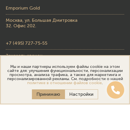
Emporium Gold
Москва, ул. Большая Дмитровка
32. Офис 202.
+7 (495) 727-75-55
Заказать звонок
Мы и наши партнеры используем файлы cookie на этом
skupka@emporiumgold.com
сайте для: улучшения функциональности, персонализации
просмотра, анализа трафика, а также для маркетинга и
sale@emporiumgold.com
персонализированной рекламы. См. подробности о нашей
политике в отношении файлов cookie
.
Режим работы:
Принимаю
Настройки
Пн-Пт: 10:00–20:00
Сб-Вс: 11:00–18:00
Онлайн оценка