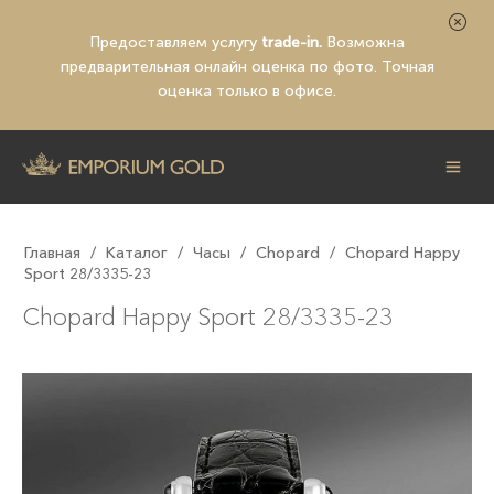
Предоставляем услугу
trade-in.
Возможна
предварительная
онлайн оценка по фото
. Точная
оценка только в офисе.
Главная
/
Каталог
/
Часы
/
Chopard
/
Chopard Happy
Sport 28/3335-23
Chopard Happy Sport 28/3335-23