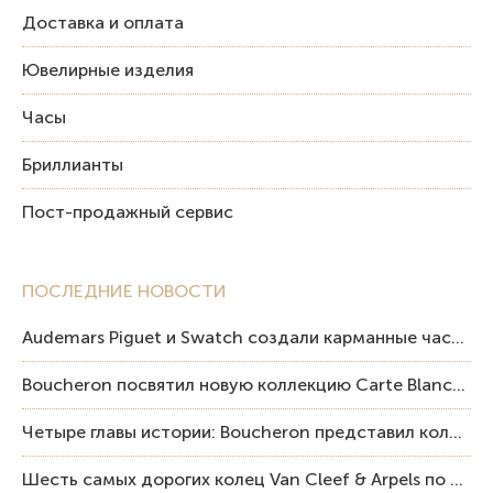
Доставка и оплата
Ювелирные изделия
Часы
Бриллианты
Пост-продажный сервис
ПОСЛЕДНИЕ НОВОСТИ
Audemars Piguet и Swatch создали карманные часы в эстетике Royal Oak и Pop Art
Boucheron посвятил новую коллекцию Carte Blanche Human Being человеку и силе мастерства
Четыре главы истории: Boucheron представил коллекцию «Nom: Boucheron, Prénom: Frédéric»
Шесть самых дорогих колец Van Cleef & Arpels по итогам аукционов Sotheby’s