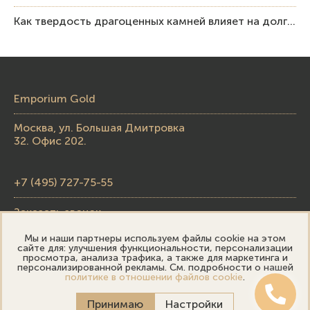
Как твердость драгоценных камней влияет на долговечность ювелирных изделий
Emporium Gold
Москва, ул. Большая Дмитровка
32. Офис 202.
+7 (495) 727-75-55
Заказать звонок
Мы и наши партнеры используем файлы cookie на этом
skupka@emporiumgold.com
сайте для: улучшения функциональности, персонализации
просмотра, анализа трафика, а также для маркетинга и
sale@emporiumgold.com
персонализированной рекламы. См. подробности о нашей
политике в отношении файлов cookie
.
Режим работы:
Принимаю
Настройки