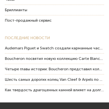
Бриллианты
Пост-продажный сервис
ПОСЛЕДНИЕ НОВОСТИ
Audemars Piguet и Swatch создали карманные часы в эстетике Royal Oak и Pop Art
Boucheron посвятил новую коллекцию Carte Blanche Human Being человеку и силе мастерства
Четыре главы истории: Boucheron представил коллекцию «Nom: Boucheron, Prénom: Frédéric»
Шесть самых дорогих колец Van Cleef & Arpels по итогам аукционов Sotheby’s
Как твердость драгоценных камней влияет на долговечность ювелирных изделий