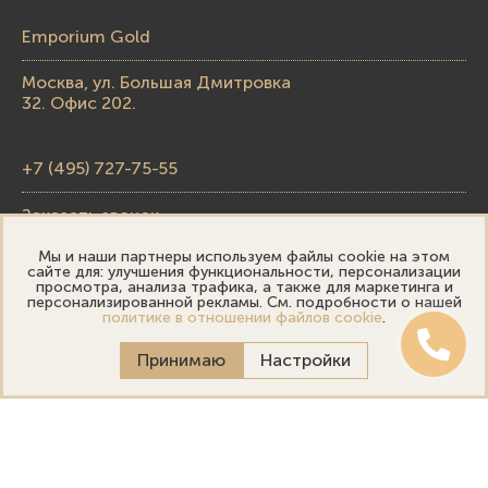
Emporium Gold
Москва, ул. Большая Дмитровка
32. Офис 202.
+7 (495) 727-75-55
Заказать звонок
Мы и наши партнеры используем файлы cookie на этом
skupka@emporiumgold.com
сайте для: улучшения функциональности, персонализации
просмотра, анализа трафика, а также для маркетинга и
sale@emporiumgold.com
персонализированной рекламы. См. подробности о нашей
политике в отношении файлов cookie
.
Режим работы:
Принимаю
Настройки
Пн-Пт: 10:00–20:00
Сб-Вс: 11:00–18:00
Онлайн оценка