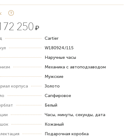
:
172 250
₽
д
Cartier
кул
W180924/115
Наручные часы
низм
Механика с автоподзаводом
Мужские
риал корпуса
Золото
ло
Сапфировое
рблат
Белый
ции
Часы, минуты, секунды, дата
ешок
Кожаный
лектация
Подарочная коробка