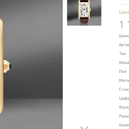
Цена
1 
Брен
Арти
Тип
Меха
Пол
Мате
Стек
Цифе
Функ
Рем
Комп