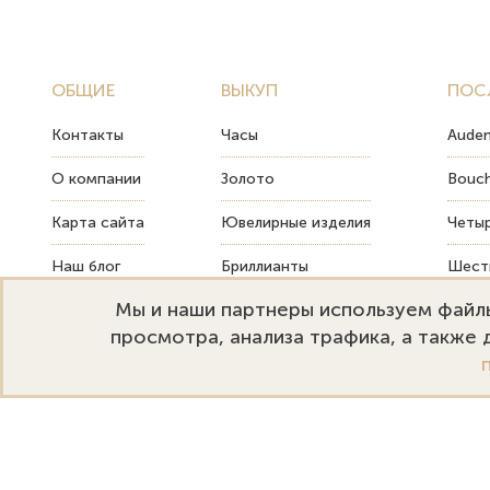
ОБЩИЕ
ВЫКУП
ПОС
Контакты
Часы
Audem
О компании
Золото
Bouch
Карта сайта
Ювелирные изделия
Четыр
Наш блог
Бриллианты
Шесть
Мы и наши партнеры используем файлы
FAQ
Монеты
Как т
просмотра, анализа трафика, а также
Emporium Gold
Режим работы:
+
Москва, ул. Большая Дмитровка
Пн-Пт: 10:00–20:00
s