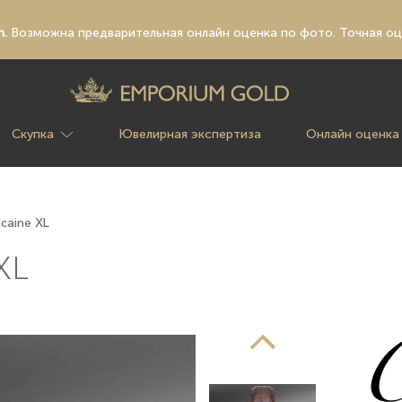
n.
Возможна предварительная
онлайн оценка по фото
. Точная о
Скупка
Ювелирная экспертиза
Онлайн оценка
icaine XL
XL