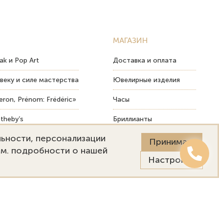
МАГАЗИН
ak и Pop Art
Доставка и оплата
веку и силе мастерства
Ювелирные изделия
ron, Prénom: Frédéric»
Часы
theby’s
Бриллианты
льности, персонализации
ых изделий
Пост-продажный сервис
Принимаю
См. подробности о нашей
Настройки
Онлайн оценка
Выездная оценка