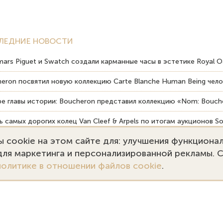
ЛЕДНИЕ НОВОСТИ
ars Piguet и Swatch создали карманные часы в эстетике Royal O
eron посвятил новую коллекцию Carte Blanche Human Being чело
е главы истории: Boucheron представил коллекцию «Nom: Bouche
 самых дорогих колец Van Cleef & Arpels по итогам аукционов So
 cookie на этом сайте для: улучшения функциона
вердость драгоценных камней влияет на долговечность ювелирн
 для маркетинга и персонализированной рекламы. 
политике в отношении файлов cookie
.
7 (495) 727-75-55
Заказать звонок
kupka@emporiumgold.com