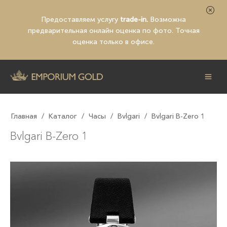
Предоставляем услугу
trade-in.
Возможна
предварительная
онлайн оценка по фото
. Точная
оценка только в офисе.
Главная
/
Каталог
/
Часы
/
Bvlgari
/
Bvlgari B-Zero 1
Bvlgari B-Zero 1