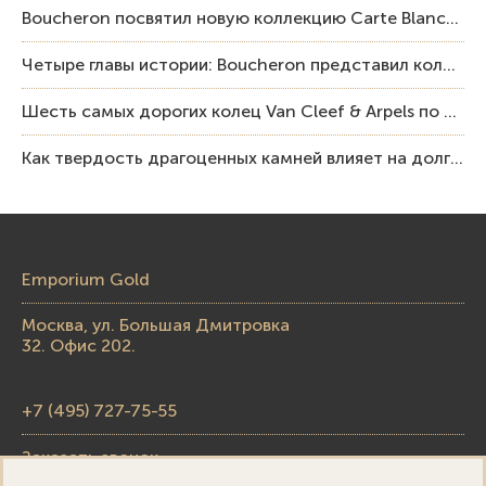
Boucheron посвятил новую коллекцию Carte Blanche Human Being человеку и силе мастерства
Четыре главы истории: Boucheron представил коллекцию «Nom: Boucheron, Prénom: Frédéric»
Шесть самых дорогих колец Van Cleef & Arpels по итогам аукционов Sotheby’s
Как твердость драгоценных камней влияет на долговечность ювелирных изделий
Emporium Gold
Москва, ул. Большая Дмитровка
32. Офис 202.
+7 (495) 727-75-55
Заказать звонок