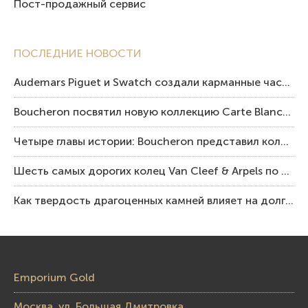
Пост-продажный сервис
ПОСЛЕДНИЕ НОВОСТИ
Audemars Piguet и Swatch создали карманные часы в эстетике Royal Oak и Pop Art
Boucheron посвятил новую коллекцию Carte Blanche Human Being человеку и силе мастерства
Четыре главы истории: Boucheron представил коллекцию «Nom: Boucheron, Prénom: Frédéric»
Шесть самых дорогих колец Van Cleef & Arpels по итогам аукционов Sotheby’s
Как твердость драгоценных камней влияет на долговечность ювелирных изделий
Emporium Gold
Москва, ул. Большая Дмитровка