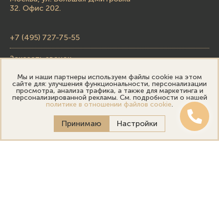
32. Офис 202.
+7 (495) 727-75-55
Заказать звонок
Мы и наши партнеры используем файлы cookie на этом
skupka@emporiumgold.com
сайте для: улучшения функциональности, персонализации
просмотра, анализа трафика, а также для маркетинга и
sale@emporiumgold.com
персонализированной рекламы. См. подробности о нашей
политике в отношении файлов cookie
.
Режим работы:
Принимаю
Настройки
Пн-Пт: 10:00–20:00
Сб-Вс: 11:00–18:00
Онлайн оценка
Выездная оценка
Политика конфиденциальности