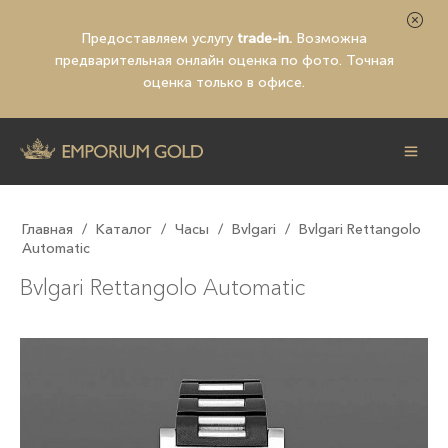
Предоставляем услугу
trade-in.
Возможна
предварительная
онлайн оценка по фото
. Точная
оценка только в офисе.
Главная
/
Каталог
/
Часы
/
Bvlgari
/
Bvlgari Rettangolo
Automatic
Bvlgari Rettangolo Automatic