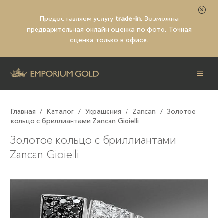
Предоставляем услугу
trade-in.
Возможна
предварительная
онлайн оценка по фото
. Точная
оценка только в офисе.
Главная
/
Каталог
/
Украшения
/
Zancan
/
Золотое
кольцо с бриллиантами Zancan Gioielli
Золотое кольцо с бриллиантами
Zancan Gioielli