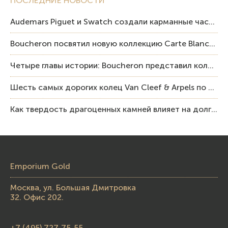
ПОСЛЕДНИЕ НОВОСТИ
Audemars Piguet и Swatch создали карманные часы в эстетике Royal Oak и Pop Art
Boucheron посвятил новую коллекцию Carte Blanche Human Being человеку и силе мастерства
Четыре главы истории: Boucheron представил коллекцию «Nom: Boucheron, Prénom: Frédéric»
Шесть самых дорогих колец Van Cleef & Arpels по итогам аукционов Sotheby’s
Как твердость драгоценных камней влияет на долговечность ювелирных изделий
Emporium Gold
Москва, ул. Большая Дмитровка
32. Офис 202.
+7 (495) 727-75-55