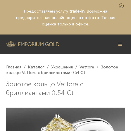
Предоставляем услугу
trade-in.
Возможна
предварительная
онлайн оценка по фото
. Точная
оценка только в офисе.
Главная
/
Каталог
/
Украшения
/
Vettore
/
Золотое
кольцо Vettore с бриллиантами 0.54 Ct
Золотое кольцо Vettore с
бриллиантами 0.54 Ct