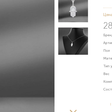
Цена
28
Брен
Арти
Пол
Мате
Тип 
Вес
Комп
Сост