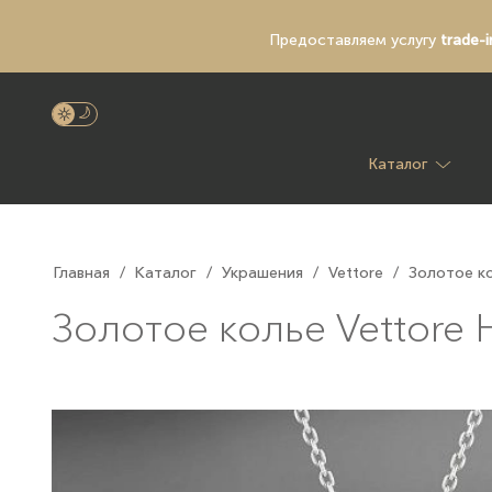
Предоставляем услугу
trade-i
Каталог
Главная
/
Каталог
/
Украшения
/
Vettore
/
Золотое ко
Золотое колье Vettore 