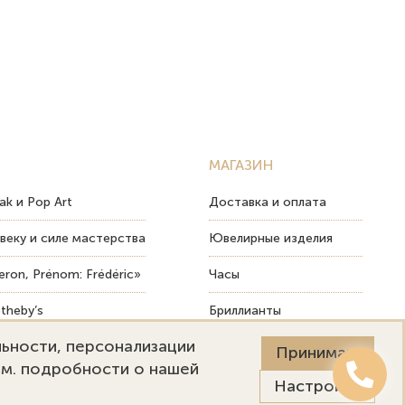
МАГАЗИН
ak и Pop Art
Доставка и оплата
веку и силе мастерства
Ювелирные изделия
ron, Prénom: Frédéric»
Часы
theby’s
Бриллианты
льности, персонализации
ых изделий
Пост-продажный сервис
Принимаю
См. подробности о нашей
Настройки