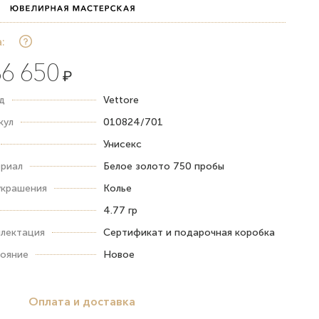
:
6 650
₽
д
Vettore
кул
010824/701
Унисекс
риал
Белое золото 750 пробы
украшения
Колье
4.77 гр
лектация
Сертификат и подарочная коробка
ояние
Новое
Оплата и доставка