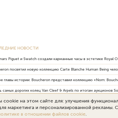
ЛЕДНИЕ НОВОСТИ
ars Piguet и Swatch создали карманные часы в эстетике Royal O
eron посвятил новую коллекцию Carte Blanche Human Being чело
е главы истории: Boucheron представил коллекцию «Nom: Bouche
 самых дорогих колец Van Cleef & Arpels по итогам аукционов So
 cookie на этом сайте для: улучшения функциона
вердость драгоценных камней влияет на долговечность ювелирн
 для маркетинга и персонализированной рекламы. 
политике в отношении файлов cookie
.