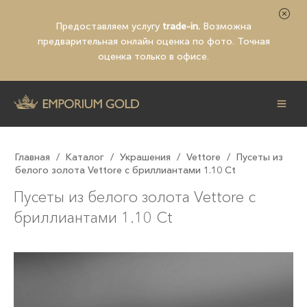
Предоставляем услугу
trade-in.
Возможна
предварительная
онлайн оценка по фото
. Точная
оценка только в офисе.
Главная
/
Каталог
/
Украшения
/
Vettore
/
Пусеты из
белого золота Vettore с бриллиантами 1.10 Ct
Пусеты из белого золота Vettore с
бриллиантами 1.10 Ct