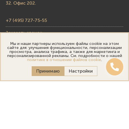
32. Офис 202.
+7 (495) 727-75-55
Заказать звонок
Мы и наши партнеры используем файлы cookie на этом
skupka@emporiumgold.com
сайте для: улучшения функциональности, персонализации
просмотра, анализа трафика, а также для маркетинга и
sale@emporiumgold.com
персонализированной рекламы. См. подробности о нашей
политике в отношении файлов cookie
.
Режим работы:
Принимаю
Настройки
Пн-Пт: 10:00–20:00
Сб-Вс: 11:00–18:00
Онлайн оценка
Выездная оценка
Политика конфиденциальности