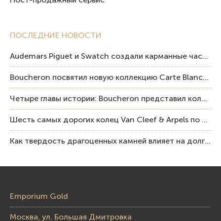
ПОСЛЕДНИЕ НОВОСТИ
Audemars Piguet и Swatch создали карманные часы в эстетике Royal Oak и Pop Art
Boucheron посвятил новую коллекцию Carte Blanche Human Being человеку и силе мастерства
Четыре главы истории: Boucheron представил коллекцию «Nom: Boucheron, Prénom: Frédéric»
Шесть самых дорогих колец Van Cleef & Arpels по итогам аукционов Sotheby’s
Как твердость драгоценных камней влияет на долговечность ювелирных изделий
Emporium Gold
Москва, ул. Большая Дмитровка