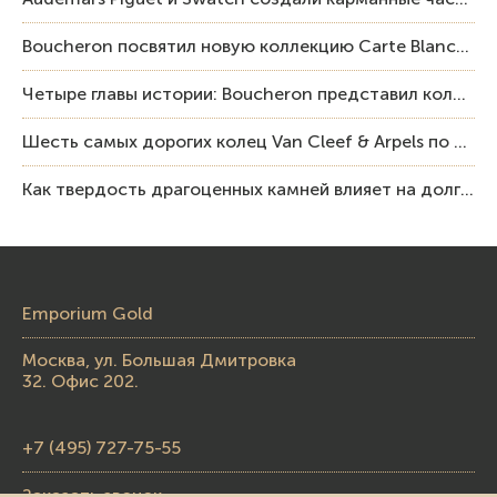
Boucheron посвятил новую коллекцию Carte Blanche Human Being человеку и силе мастерства
Четыре главы истории: Boucheron представил коллекцию «Nom: Boucheron, Prénom: Frédéric»
Шесть самых дорогих колец Van Cleef & Arpels по итогам аукционов Sotheby’s
Как твердость драгоценных камней влияет на долговечность ювелирных изделий
Emporium Gold
Москва, ул. Большая Дмитровка
32. Офис 202.
+7 (495) 727-75-55
Заказать звонок