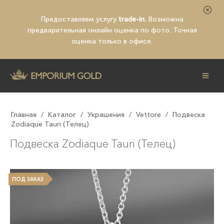
Предоставляем услугу
trade-in.
Возможна
предварительная
онлайн оценка по фото
. Точная
оценка только в офисе.
Главная
/
Каталог
/
Украшения
/
Vettore
/
Подвеска
Zodiaque Tauri (Телец)
Подвеска Zodiaque Tauri (Телец)
ПОД ЗАКАЗ