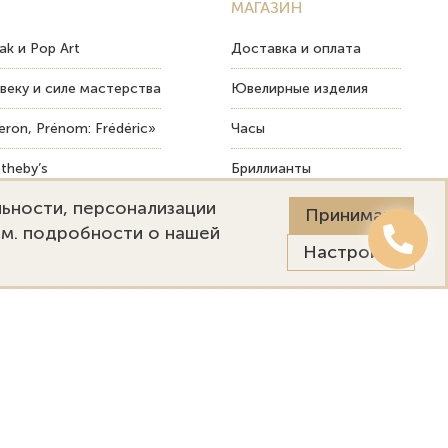
МАГАЗИН
ak и Pop Art
Доставка и оплата
веку и силе мастерства
Ювелирные изделия
ron, Prénom: Frédéric»
Часы
theby’s
Бриллианты
льности, персонализации
ых изделий
Пост-продажный сервис
Принимаю
См. подробности о нашей
Настройки
Онлайн оценка
Выездная оценка