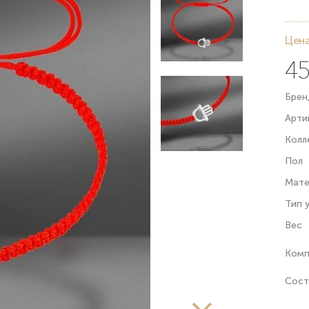
Цена
45
Брен
Арти
Колл
Пол
Мате
Тип 
Вес
Комп
Сост