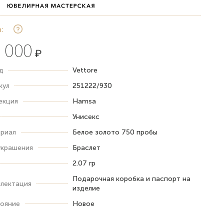
:
 000
₽
д
Vettore
кул
251222/930
екция
Hamsa
Унисекс
риал
Белое золото 750 пробы
украшения
Браслет
2.07 гр
Подарочная коробка и паспорт на
лектация
изделие
ояние
Новое