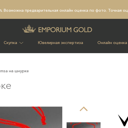
n.
Возможна предварительная
онлайн оценка по фото
. Точная о
Скупка
Ювелирная экспертиза
Онлайн оценка
amsa на шнурке
рке