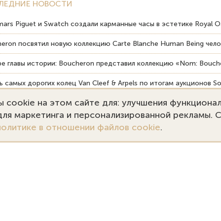
ЛЕДНИЕ НОВОСТИ
ars Piguet и Swatch создали карманные часы в эстетике Royal O
eron посвятил новую коллекцию Carte Blanche Human Being чело
е главы истории: Boucheron представил коллекцию «Nom: Bouche
 самых дорогих колец Van Cleef & Arpels по итогам аукционов So
 cookie на этом сайте для: улучшения функциона
вердость драгоценных камней влияет на долговечность ювелирн
 для маркетинга и персонализированной рекламы. 
политике в отношении файлов cookie
.
7 (495) 727-75-55
Заказать звонок
kupka@emporiumgold.com
ale@emporiumgold.com