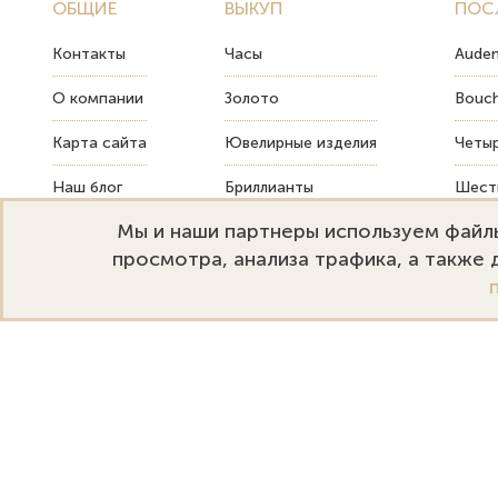
ОБЩИЕ
ВЫКУП
ПОС
Контакты
Часы
Audem
О компании
Золото
Bouch
Карта сайта
Ювелирные изделия
Четыр
Наш блог
Бриллианты
Шесть
Мы и наши партнеры используем файлы
FAQ
Монеты
Как т
просмотра, анализа трафика, а также
Emporium Gold
Режим работы:
+
Москва, ул. Большая Дмитровка
Пн-Пт: 10:00–20:00
s
32. Офис 202.
Сб-Вс: 11:00–18:00
s
Политика конфиденциальности