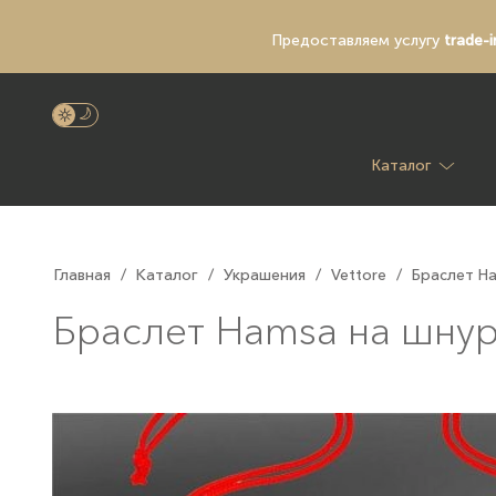
Предоставляем услугу
trade-i
Каталог
Главная
/
Каталог
/
Украшения
/
Vettore
/
Браслет H
Браслет Hamsa на шну