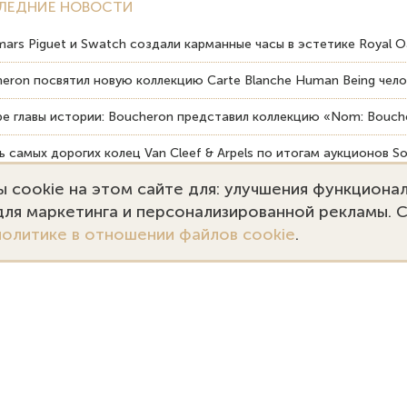
ЛЕДНИЕ НОВОСТИ
ars Piguet и Swatch создали карманные часы в эстетике Royal O
eron посвятил новую коллекцию Carte Blanche Human Being чело
е главы истории: Boucheron представил коллекцию «Nom: Bouche
 самых дорогих колец Van Cleef & Arpels по итогам аукционов So
 cookie на этом сайте для: улучшения функциона
вердость драгоценных камней влияет на долговечность ювелирн
 для маркетинга и персонализированной рекламы. 
политике в отношении файлов cookie
.
7 (495) 727-75-55
Заказать звонок
kupka@emporiumgold.com
ale@emporiumgold.com