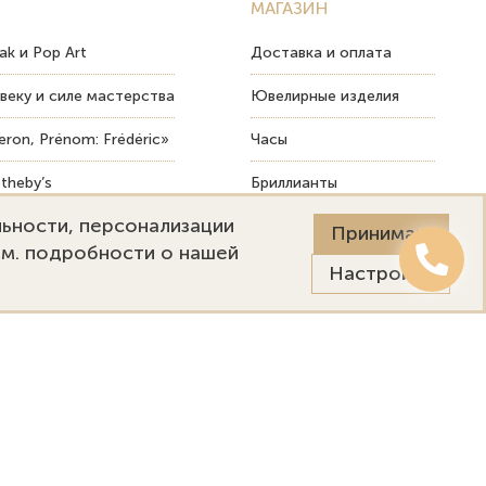
МАГАЗИН
ak и Pop Art
Доставка и оплата
веку и силе мастерства
Ювелирные изделия
ron, Prénom: Frédéric»
Часы
theby’s
Бриллианты
льности, персонализации
ых изделий
Пост-продажный сервис
Принимаю
См. подробности о нашей
Настройки
Онлайн оценка
Выездная оценка