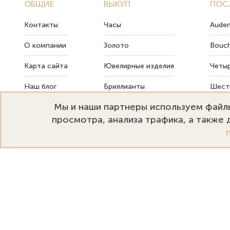
ОБЩИЕ
ВЫКУП
ПОС
Контакты
Часы
Audem
О компании
Золото
Bouch
Карта сайта
Ювелирные изделия
Четыр
Наш блог
Бриллианты
Шесть
Мы и наши партнеры используем файлы
FAQ
Монеты
Как т
просмотра, анализа трафика, а также
Emporium Gold
Режим работы:
+
Москва, ул. Большая Дмитровка
Пн-Пт: 10:00–20:00
s
32. Офис 202.
Сб-Вс: 11:00–18:00
s
Политика конфиденциальности