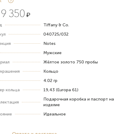
:
9 350
₽
д
Tiffany & Co.
кул
040725/032
екция
Notes
Мужские
риал
Жёлтое золото 750 пробы
украшения
Кольцо
4.02 гр
ер кольца
19,43 (Europa 61)
Подарочная коробка и паспорт на
лектация
изделие
ояние
Идеальное
Оплата и доставка