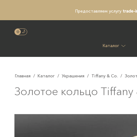
Предоставляем услугу
trade-i
Каталог
Главная
/
Каталог
/
Украшения
/
Tiffany & Co.
/
Золот
Золотое кольцо Tiffany