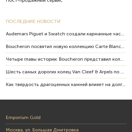
Пост-продажный сервис
ПОСЛЕДНИЕ НОВОСТИ
Audemars Piguet и Swatch создали карманные часы в эстетике Royal Oak и Pop Art
Boucheron посвятил новую коллекцию Carte Blanche Human Being человеку и силе мастерства
Четыре главы истории: Boucheron представил коллекцию «Nom: Boucheron, Prénom: Frédéric»
Шесть самых дорогих колец Van Cleef & Arpels по итогам аукционов Sotheby’s
Как твердость драгоценных камней влияет на долговечность ювелирных изделий
Emporium Gold
Москва, ул. Большая Дмитровка