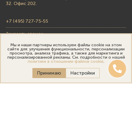
32. Офис 202.
+7 (495) 727-75-55
Заказать звонок
Мы и наши партнеры используем файлы cookie на этом
skupka@emporiumgold.com
сайте для: улучшения функциональности, персонализации
просмотра, анализа трафика, а также для маркетинга и
sale@emporiumgold.com
персонализированной рекламы. См. подробности о нашей
политике в отношении файлов cookie
.
Режим работы:
Принимаю
Настройки
Пн-Пт: 10:00–20:00
Сб-Вс: 11:00–18:00
Онлайн оценка
Выездная оценка
Политика конфиденциальности