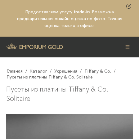
Предоставляем услугу
trade-in.
Возможна
предварительная
онлайн оценка по фото
. Точная
оценка только в офисе.
Главная
/
Каталог
/
Украшения
/
Tiffany & Co.
/
Пусеты из платины Tiffany & Co. Solitaire
Пусеты из платины Tiffany & Co.
Solitaire