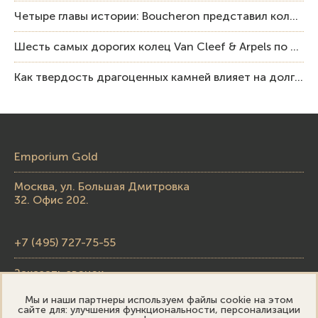
Четыре главы истории: Boucheron представил коллекцию «Nom: Boucheron, Prénom: Frédéric»
Шесть самых дорогих колец Van Cleef & Arpels по итогам аукционов Sotheby’s
Как твердость драгоценных камней влияет на долговечность ювелирных изделий
Emporium Gold
Москва, ул. Большая Дмитровка
32. Офис 202.
+7 (495) 727-75-55
Заказать звонок
Мы и наши партнеры используем файлы cookie на этом
skupka@emporiumgold.com
сайте для: улучшения функциональности, персонализации