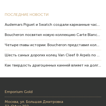
ПОСЛЕДНИЕ НОВОСТИ
Audemars Piguet и Swatch создали карманные часы в эстетике Royal Oak и Pop Art
Boucheron посвятил новую коллекцию Carte Blanche Human Being человеку и силе мастерства
Четыре главы истории: Boucheron представил коллекцию «Nom: Boucheron, Prénom: Frédéric»
Шесть самых дорогих колец Van Cleef & Arpels по итогам аукционов Sotheby’s
Как твердость драгоценных камней влияет на долговечность ювелирных изделий
Emporium Gold
Москва, ул. Большая Дмитровка