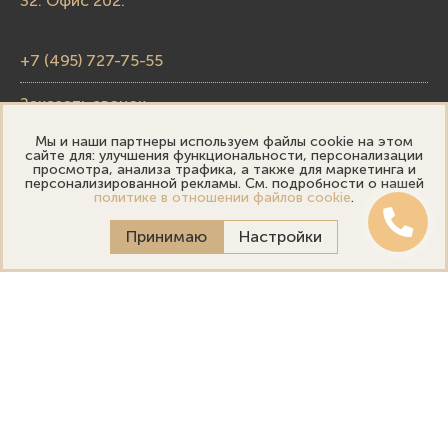
32. Офис 202.
+7 (495) 727-75-55
Заказать звонок
Мы и наши партнеры используем файлы cookie на этом
skupka@emporiumgold.com
сайте для: улучшения функциональности, персонализации
просмотра, анализа трафика, а также для маркетинга и
sale@emporiumgold.com
персонализированной рекламы. См. подробности о нашей
политике в отношении файлов cookie
.
Режим работы:
Принимаю
Настройки
Пн-Пт: 10:00–20:00
Сб-Вс: 11:00–18:00
Онлайн оценка
Выездная оценка
Политика конфиденциальности