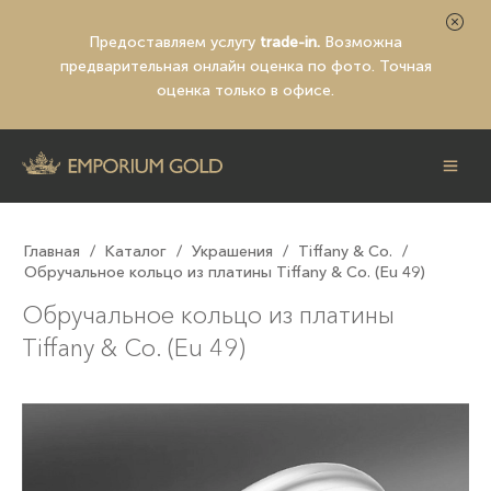
Предоставляем услугу
trade-in.
Возможна
предварительная
онлайн оценка по фото
. Точная
оценка только в офисе.
Главная
/
Каталог
/
Украшения
/
Tiffany & Co.
/
Обручальное кольцо из платины Tiffany & Co. (Eu 49)
Обручальное кольцо из платины
Tiffany & Co. (Eu 49)