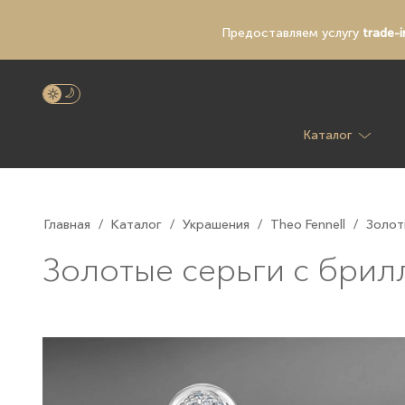
Предоставляем услугу
trade-i
Каталог
Главная
/
Каталог
/
Украшения
/
Theo Fennell
/
Золот
Золотые серьги с брил