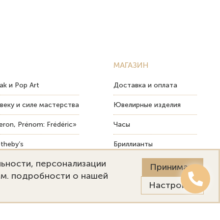
МАГАЗИН
ak и Pop Art
Доставка и оплата
веку и силе мастерства
Ювелирные изделия
ron, Prénom: Frédéric»
Часы
theby’s
Бриллианты
льности, персонализации
ых изделий
Пост-продажный сервис
Принимаю
См. подробности о нашей
Настройки