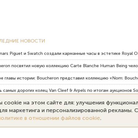
ЛЕДНИЕ НОВОСТИ
ars Piguet и Swatch создали карманные часы в эстетике Royal O
eron посвятил новую коллекцию Carte Blanche Human Being чело
е главы истории: Boucheron представил коллекцию «Nom: Bouche
 самых дорогих колец Van Cleef & Arpels по итогам аукционов So
 cookie на этом сайте для: улучшения функциона
вердость драгоценных камней влияет на долговечность ювелирн
 для маркетинга и персонализированной рекламы. 
политике в отношении файлов cookie
.