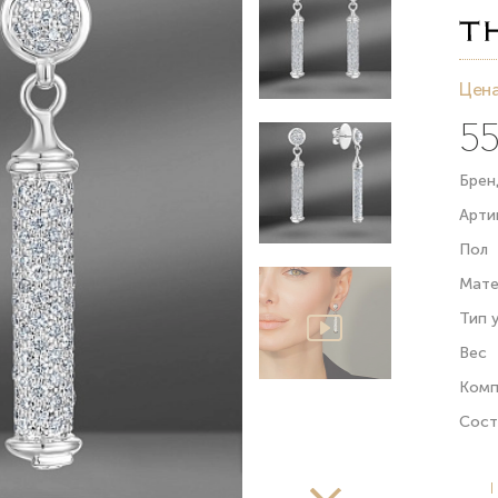
Цена
55
Брен
Арти
Пол
Мате
Тип 
Вес
Комп
Сост