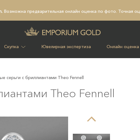
n.
Возможна предварительная
онлайн оценка по фото
. Точная о
Скупка
Ювелирная экспертиза
Онлайн оценка
ые серьги с бриллиантами Theo Fennell
лиантами Theo Fennell