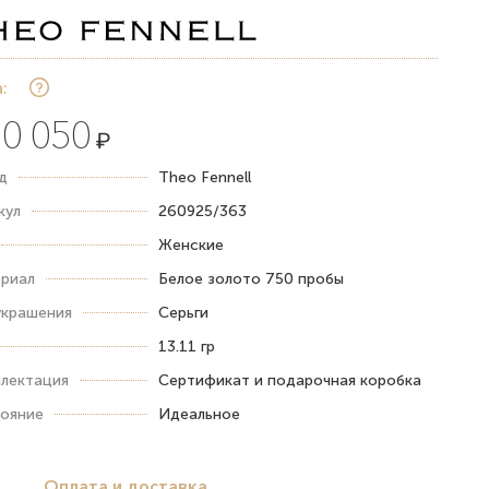
:
0 050
₽
д
Theo Fennell
кул
260925/363
Женские
риал
Белое золото 750 пробы
украшения
Серьги
13.11 гр
лектация
Сертификат и подарочная коробка
ояние
Идеальное
Оплата и доставка