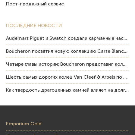
Пост-продажный сервис
ПОСЛЕДНИЕ НОВОСТИ
Audemars Piguet и Swatch создали карманные часы в эстетике Royal Oak и Pop Art
Boucheron посвятил новую коллекцию Carte Blanche Human Being человеку и силе мастерства
Четыре главы истории: Boucheron представил коллекцию «Nom: Boucheron, Prénom: Frédéric»
Шесть самых дорогих колец Van Cleef & Arpels по итогам аукционов Sotheby’s
Как твердость драгоценных камней влияет на долговечность ювелирных изделий
Emporium Gold