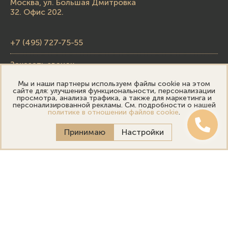
Москва, ул. Большая Дмитровка
32. Офис 202.
+7 (495) 727-75-55
Заказать звонок
Мы и наши партнеры используем файлы cookie на этом
skupka@emporiumgold.com
сайте для: улучшения функциональности, персонализации
просмотра, анализа трафика, а также для маркетинга и
sale@emporiumgold.com
персонализированной рекламы. См. подробности о нашей
политике в отношении файлов cookie
.
Режим работы:
Принимаю
Настройки
Пн-Пт: 10:00–20:00
Сб-Вс: 11:00–18:00
Онлайн оценка
Выездная оценка
Политика конфиденциальности