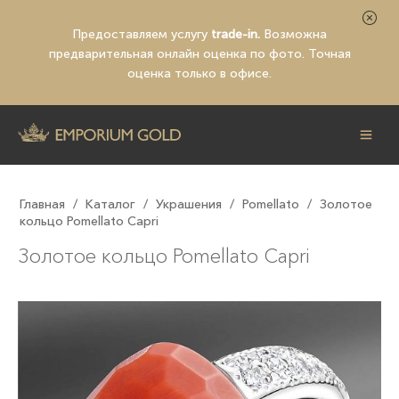
Предоставляем услугу
trade-in.
Возможна
предварительная
онлайн оценка по фото
. Точная
оценка только в офисе.
Главная
/
Каталог
/
Украшения
/
Pomellato
/
Золотое
кольцо Pomellato Capri
Золотое кольцо Pomellato Capri