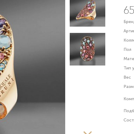
65
Брен
Арти
Колл
Пол
Мате
Тип 
Вес
Разм
Комп
Подб
Сост