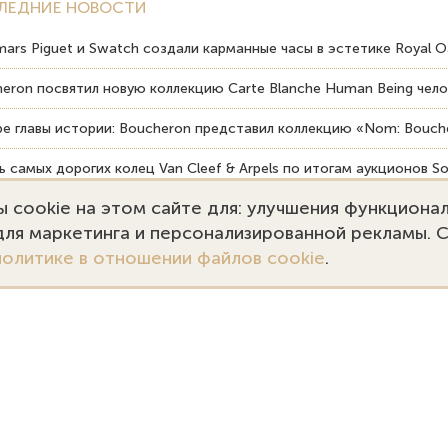
ЛЕДНИЕ НОВОСТИ
ars Piguet и Swatch создали карманные часы в эстетике Royal O
eron посвятил новую коллекцию Carte Blanche Human Being чело
е главы истории: Boucheron представил коллекцию «Nom: Bouche
 самых дорогих колец Van Cleef & Arpels по итогам аукционов So
 cookie на этом сайте для: улучшения функциона
вердость драгоценных камней влияет на долговечность ювелирн
 для маркетинга и персонализированной рекламы. 
политике в отношении файлов cookie
.
7 (495) 727-75-55
Заказать звонок
kupka@emporiumgold.com
ale@emporiumgold.com