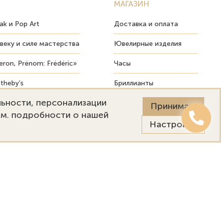
МАГАЗИН
ak и Pop Art
Доставка и оплата
веку и силе мастерства
Ювелирные изделия
ron, Prénom: Frédéric»
Часы
theby’s
Бриллианты
льности, персонализации
ых изделий
Пост-продажный сервис
Принимаю
См. подробности о нашей
Настройки
Онлайн оценка
Выездная оценка