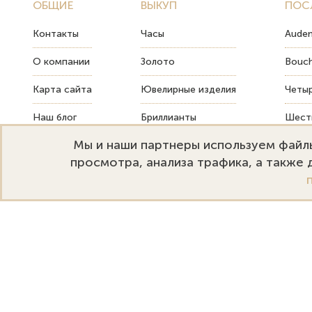
ОБЩИЕ
ВЫКУП
ПОС
Контакты
Часы
Audem
О компании
Золото
Bouch
Карта сайта
Ювелирные изделия
Четыр
Наш блог
Бриллианты
Шесть
Мы и наши партнеры используем файлы
FAQ
Монеты
Как т
просмотра, анализа трафика, а также
Emporium Gold
Режим работы:
+
Москва, ул. Большая Дмитровка
Пн-Пт: 10:00–20:00
s
32. Офис 202.
Сб-Вс: 11:00–18:00
s
Политика конфиденциальности