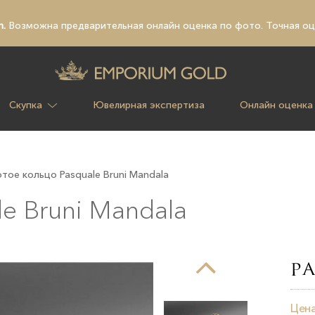
n.
Возможна предварительная
онлайн оценка по фото
. Точная о
Скупка
Ювелирная экспертиза
Онлайн оценка
тое кольцо Pasquale Bruni Mandala
e Bruni Mandala
Цена