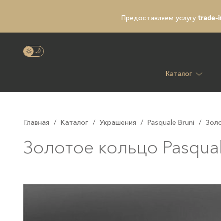
Предоставляем услугу
trade-i
Каталог
Главная
/
Каталог
/
Украшения
/
Pasquale Bruni
/
Золо
Золотое кольцо Pasqual