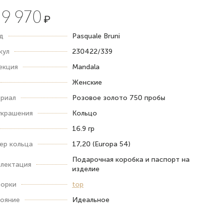
9 970
₽
д
Pasquale Bruni
кул
230422/339
екция
Mandala
Женские
риал
Розовое золото 750 пробы
украшения
Кольцо
16.9 гр
ер кольца
17,20 (Europa 54)
Подарочная коробка и паспорт на
лектация
изделие
орки
top
ояние
Идеальное