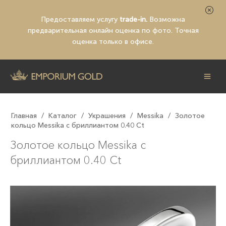
Предоставляем услугу
trade-in.
Возможна
предварительная
онлайн оценка по фото
. Точная
оценка только в офисе.
Главная
/
Каталог
/
Украшения
/
Messika
/
Золотое
кольцо Messika с бриллиантом 0.40 Ct
Золотое кольцо Messika с
бриллиантом 0.40 Ct