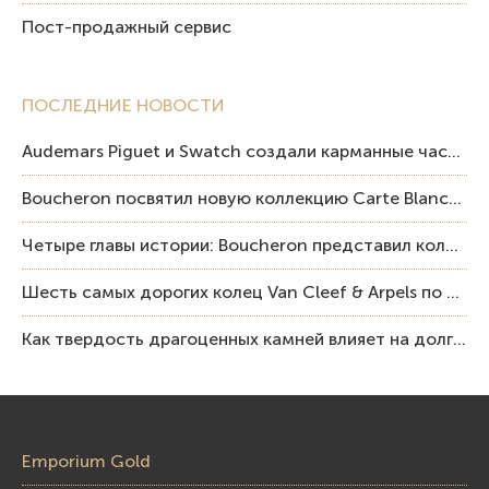
Пост-продажный сервис
ПОСЛЕДНИЕ НОВОСТИ
Audemars Piguet и Swatch создали карманные часы в эстетике Royal Oak и Pop Art
Boucheron посвятил новую коллекцию Carte Blanche Human Being человеку и силе мастерства
Четыре главы истории: Boucheron представил коллекцию «Nom: Boucheron, Prénom: Frédéric»
Шесть самых дорогих колец Van Cleef & Arpels по итогам аукционов Sotheby’s
Как твердость драгоценных камней влияет на долговечность ювелирных изделий
Emporium Gold