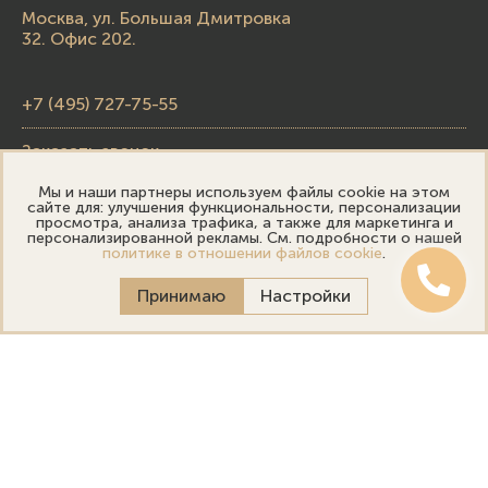
Москва, ул. Большая Дмитровка
32. Офис 202.
+7 (495) 727-75-55
Заказать звонок
Мы и наши партнеры используем файлы cookie на этом
skupka@emporiumgold.com
сайте для: улучшения функциональности, персонализации
просмотра, анализа трафика, а также для маркетинга и
sale@emporiumgold.com
персонализированной рекламы. См. подробности о нашей
политике в отношении файлов cookie
.
Режим работы:
Принимаю
Настройки
Пн-Пт: 10:00–20:00
Сб-Вс: 11:00–18:00
Онлайн оценка
Выездная оценка
Политика конфиденциальности