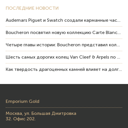
ПОСЛЕДНИЕ НОВОСТИ
Audemars Piguet и Swatch создали карманные часы в эстетике Royal Oak и Pop Art
Boucheron посвятил новую коллекцию Carte Blanche Human Being человеку и силе мастерства
Четыре главы истории: Boucheron представил коллекцию «Nom: Boucheron, Prénom: Frédéric»
Шесть самых дорогих колец Van Cleef & Arpels по итогам аукционов Sotheby’s
Как твердость драгоценных камней влияет на долговечность ювелирных изделий
Emporium Gold
Москва, ул. Большая Дмитровка
32. Офис 202.