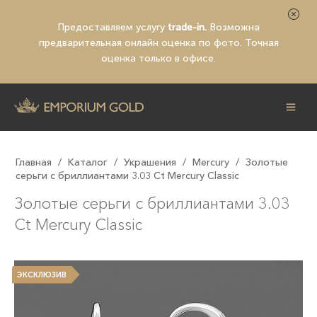
Предоставляем услугу
trade-in.
Возможна
предварительная
онлайн оценка по фото
. Точная
оценка только в офисе.
Главная
/
Каталог
/
Украшения
/
Mercury
/
Золотые
серьги с бриллиантами 3.03 Ct Mercury Classic
Золотые серьги с бриллиантами 3.03
Ct Mercury Classic
ЭКСКЛЮЗИВ