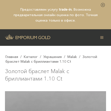
Предоставляем услугу
trade-in.
Возможна
предварительная
онлайн оценка по фото
. Точная
оценка только в офисе.
Главная
/
Каталог
/
Украшения
/
Malak
/
Золотой
браслет Malak с бриллиантами 1.10 Ct
Золотой браслет Malak с
бриллиантами 1.10 Ct