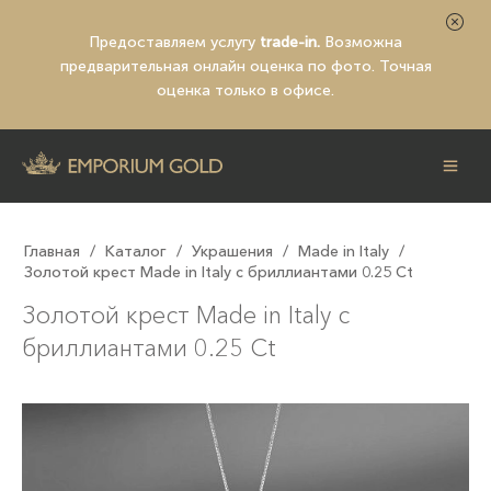
Предоставляем услугу
trade-in.
Возможна
предварительная
онлайн оценка по фото
. Точная
оценка только в офисе.
Главная
/
Каталог
/
Украшения
/
Made in Italy
/
Золотой крест Made in Italy с бриллиантами 0.25 Ct
Золотой крест Made in Italy с
бриллиантами 0.25 Ct