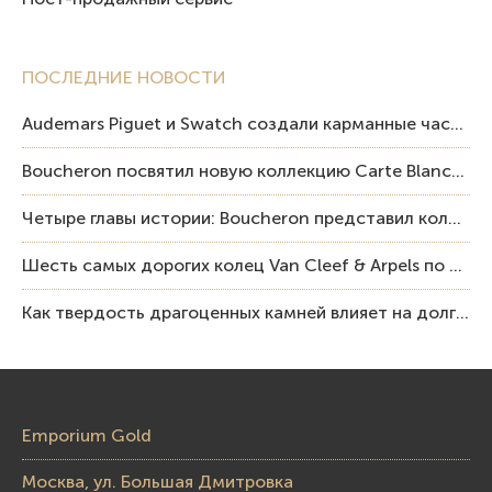
ПОСЛЕДНИЕ НОВОСТИ
Audemars Piguet и Swatch создали карманные часы в эстетике Royal Oak и Pop Art
Boucheron посвятил новую коллекцию Carte Blanche Human Being человеку и силе мастерства
Четыре главы истории: Boucheron представил коллекцию «Nom: Boucheron, Prénom: Frédéric»
Шесть самых дорогих колец Van Cleef & Arpels по итогам аукционов Sotheby’s
Как твердость драгоценных камней влияет на долговечность ювелирных изделий
Emporium Gold
Москва, ул. Большая Дмитровка