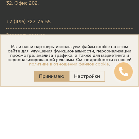
32. Офис 202.
+7 (495) 727-75-55
Заказать звонок
Мы и наши партнеры используем файлы cookie на этом
skupka@emporiumgold.com
сайте для: улучшения функциональности, персонализации
просмотра, анализа трафика, а также для маркетинга и
sale@emporiumgold.com
персонализированной рекламы. См. подробности о нашей
политике в отношении файлов cookie
.
Режим работы:
Принимаю
Настройки
Пн-Пт: 10:00–20:00
Сб-Вс: 11:00–18:00
Онлайн оценка
Выездная оценка
Политика конфиденциальности