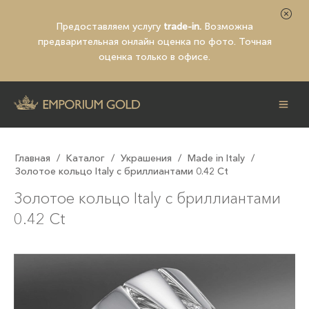
Предоставляем услугу
trade-in.
Возможна
предварительная
онлайн оценка по фото
. Точная
оценка только в офисе.
Главная
/
Каталог
/
Украшения
/
Made in Italy
/
Золотое кольцо Italy с бриллиантами 0.42 Ct
Золотое кольцо Italy с бриллиантами
0.42 Ct