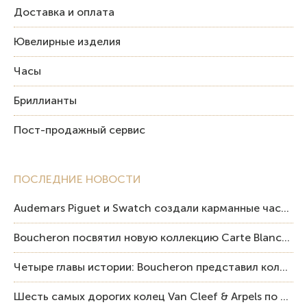
Доставка и оплата
Ювелирные изделия
Часы
Бриллианты
Пост-продажный сервис
ПОСЛЕДНИЕ НОВОСТИ
Audemars Piguet и Swatch создали карманные часы в эстетике Royal Oak и Pop Art
Boucheron посвятил новую коллекцию Carte Blanche Human Being человеку и силе мастерства
Четыре главы истории: Boucheron представил коллекцию «Nom: Boucheron, Prénom: Frédéric»
Шесть самых дорогих колец Van Cleef & Arpels по итогам аукционов Sotheby’s