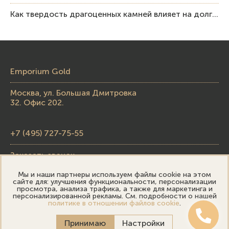
Как твердость драгоценных камней влияет на долговечность ювелирных изделий
Emporium Gold
Москва, ул. Большая Дмитровка
32. Офис 202.
+7 (495) 727-75-55
Заказать звонок
Мы и наши партнеры используем файлы cookie на этом
skupka@emporiumgold.com
сайте для: улучшения функциональности, персонализации
просмотра, анализа трафика, а также для маркетинга и
sale@emporiumgold.com
персонализированной рекламы. См. подробности о нашей
политике в отношении файлов cookie
.
Режим работы:
Принимаю
Настройки