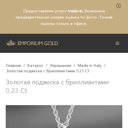
Предоставляем услугу
trade-in.
Возможна
предварительная
онлайн оценка по фото
. Точная
оценка только в офисе.
Главная
/
Каталог
/
Украшения
/
Made in Italy
/
Золотая подвеска с бриллиантами 0.23 Ct
Золотая подвеска с бриллиантами
0.23 Ct