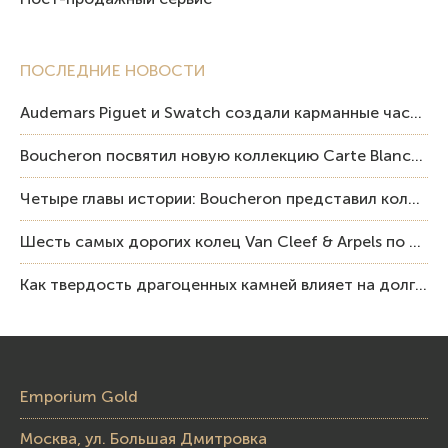
ПОСЛЕДНИЕ НОВОСТИ
Audemars Piguet и Swatch создали карманные часы в эстетике Royal Oak и Pop Art
Boucheron посвятил новую коллекцию Carte Blanche Human Being человеку и силе мастерства
Четыре главы истории: Boucheron представил коллекцию «Nom: Boucheron, Prénom: Frédéric»
Шесть самых дорогих колец Van Cleef & Arpels по итогам аукционов Sotheby’s
Как твердость драгоценных камней влияет на долговечность ювелирных изделий
Emporium Gold
Москва, ул. Большая Дмитровка