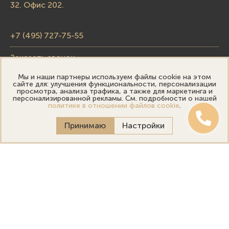
32. Офис 202.
+7 (495) 727-75-55
Заказать звонок
Мы и наши партнеры используем файлы cookie на этом
skupka@emporiumgold.com
сайте для: улучшения функциональности, персонализации
просмотра, анализа трафика, а также для маркетинга и
sale@emporiumgold.com
персонализированной рекламы. См. подробности о нашей
политике в отношении файлов cookie
.
Режим работы:
Принимаю
Настройки
Пн-Пт: 10:00–20:00
Сб-Вс: 11:00–18:00
Онлайн оценка
Выездная оценка
Политика конфиденциальности