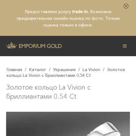
Предоставляем услугу
trade-in.
Возможна
предварительная
онлайн оценка по фото
. Точная
оценка только в офисе.
Главная
/
Каталог
/
Украшения
/
La Vivion
/
Золотое
кольцо La Vivion с бриллиантами 0.54 Ct
Золотое кольцо La Vivion с
бриллиантами 0.54 Ct