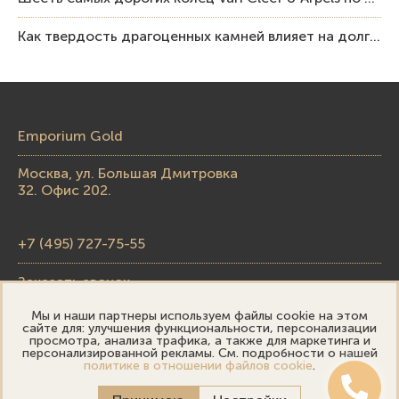
Как твердость драгоценных камней влияет на долговечность ювелирных изделий
Emporium Gold
Москва, ул. Большая Дмитровка
32. Офис 202.
+7 (495) 727-75-55
Заказать звонок
Мы и наши партнеры используем файлы cookie на этом
skupka@emporiumgold.com
сайте для: улучшения функциональности, персонализации
просмотра, анализа трафика, а также для маркетинга и
sale@emporiumgold.com
персонализированной рекламы. См. подробности о нашей
политике в отношении файлов cookie
.
Режим работы: