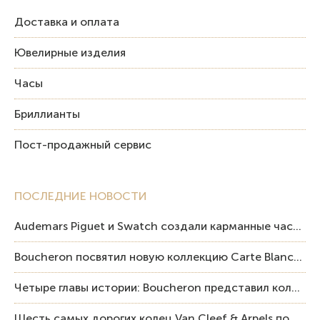
Доставка и оплата
Ювелирные изделия
Часы
Бриллианты
Пост-продажный сервис
ПОСЛЕДНИЕ НОВОСТИ
Audemars Piguet и Swatch создали карманные часы в эстетике Royal Oak и Pop Art
Boucheron посвятил новую коллекцию Carte Blanche Human Being человеку и силе мастерства
Четыре главы истории: Boucheron представил коллекцию «Nom: Boucheron, Prénom: Frédéric»
Шесть самых дорогих колец Van Cleef & Arpels по итогам аукционов Sotheby’s