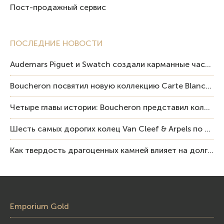
Пост-продажный сервис
ПОСЛЕДНИЕ НОВОСТИ
Audemars Piguet и Swatch создали карманные часы в эстетике Royal Oak и Pop Art
Boucheron посвятил новую коллекцию Carte Blanche Human Being человеку и силе мастерства
Четыре главы истории: Boucheron представил коллекцию «Nom: Boucheron, Prénom: Frédéric»
Шесть самых дорогих колец Van Cleef & Arpels по итогам аукционов Sotheby’s
Как твердость драгоценных камней влияет на долговечность ювелирных изделий
Emporium Gold