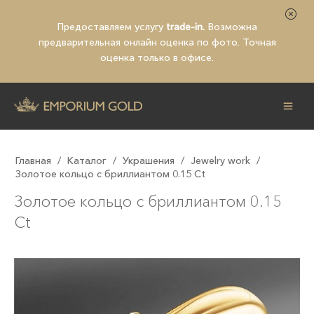
Предоставляем услугу
trade-in.
Возможна
предварительная
онлайн оценка по фото
. Точная
оценка только в офисе.
Главная
/
Каталог
/
Украшения
/
Jewelry work
/
Золотое кольцо с бриллиантом 0.15 Ct
Золотое кольцо с бриллиантом 0.15
Ct