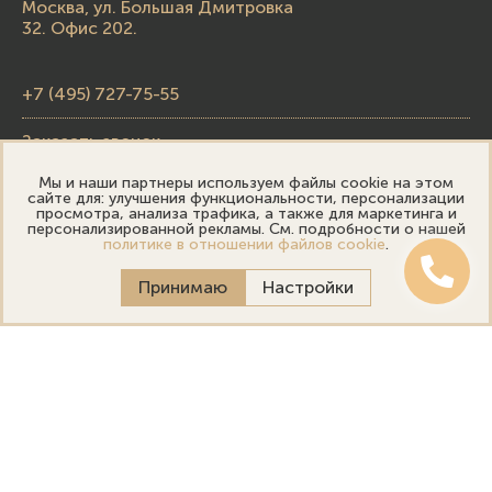
Москва, ул. Большая Дмитровка
32. Офис 202.
+7 (495) 727-75-55
Заказать звонок
Мы и наши партнеры используем файлы cookie на этом
skupka@emporiumgold.com
сайте для: улучшения функциональности, персонализации
просмотра, анализа трафика, а также для маркетинга и
sale@emporiumgold.com
персонализированной рекламы. См. подробности о нашей
политике в отношении файлов cookie
.
Режим работы:
Принимаю
Настройки
Пн-Пт: 10:00–20:00
Сб-Вс: 11:00–18:00
Онлайн оценка
Выездная оценка
Политика конфиденциальности