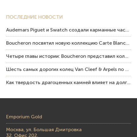
ПОСЛЕДНИЕ НОВОСТИ
Audemars Piguet и Swatch создали карманные часы в эстетике Royal Oak и Pop Art
Boucheron посвятил новую коллекцию Carte Blanche Human Being человеку и силе мастерства
Четыре главы истории: Boucheron представил коллекцию «Nom: Boucheron, Prénom: Frédéric»
Шесть самых дорогих колец Van Cleef & Arpels по итогам аукционов Sotheby’s
Как твердость драгоценных камней влияет на долговечность ювелирных изделий
Emporium Gold
Москва, ул. Большая Дмитровка
32. Офис 202.