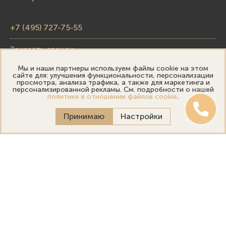
+7 (495) 727-75-55
Заказать звонок
Мы и наши партнеры используем файлы cookie на этом
skupka@emporiumgold.com
сайте для: улучшения функциональности, персонализации
просмотра, анализа трафика, а также для маркетинга и
sale@emporiumgold.com
персонализированной рекламы. См. подробности о нашей
политике в отношении файлов cookie
.
Режим работы:
Принимаю
Настройки
Пн-Пт: 10:00–20:00
Сб-Вс: 11:00–18:00
Онлайн оценка
Выездная оценка
Политика конфиденциальности