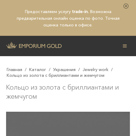
Предоставляем услугу
trade-in.
Возможна
предварительная
онлайн оценка по фото
. Точная
оценка только в офисе.
Главная
/
Каталог
/
Украшения
/
Jewelry work
/
Кольцо из золота с бриллиантами и жемчугом
Кольцо из золота с бриллиантами и
жемчугом