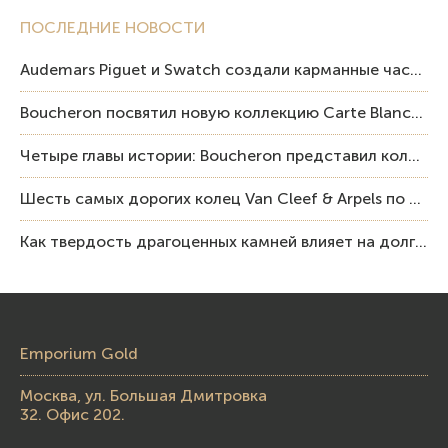
ПОСЛЕДНИЕ НОВОСТИ
Audemars Piguet и Swatch создали карманные часы в эстетике Royal Oak и Pop Art
Boucheron посвятил новую коллекцию Carte Blanche Human Being человеку и силе мастерства
Четыре главы истории: Boucheron представил коллекцию «Nom: Boucheron, Prénom: Frédéric»
Шесть самых дорогих колец Van Cleef & Arpels по итогам аукционов Sotheby’s
Как твердость драгоценных камней влияет на долговечность ювелирных изделий
Emporium Gold
Москва, ул. Большая Дмитровка
32. Офис 202.