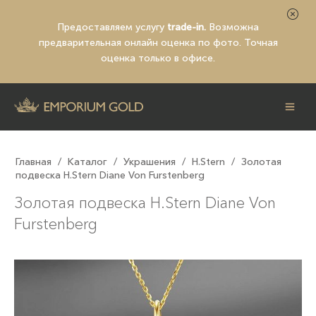
Предоставляем услугу
trade-in.
Возможна
предварительная
онлайн оценка по фото
. Точная
оценка только в офисе.
Главная
/
Каталог
/
Украшения
/
H.Stern
/
Золотая
подвеска H.Stern Diane Von Furstenberg
Золотая подвеска H.Stern Diane Von
Furstenberg