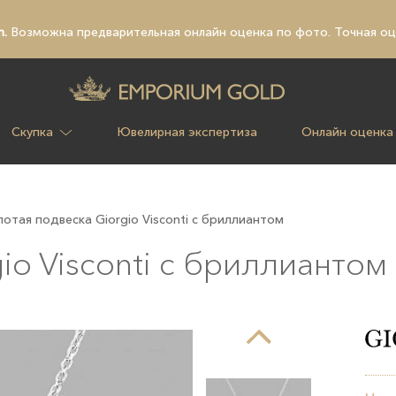
n.
Возможна предварительная
онлайн оценка по фото
. Точная о
Скупка
Ювелирная экспертиза
Онлайн оценка
лотая подвеска Giorgio Visconti с бриллиантом
io Visconti с бриллиантом