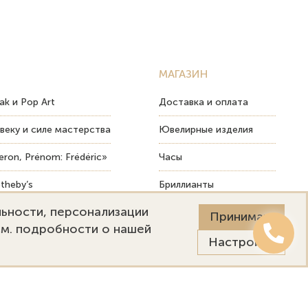
МАГАЗИН
ak и Pop Art
Доставка и оплата
веку и силе мастерства
Ювелирные изделия
ron, Prénom: Frédéric»
Часы
theby’s
Бриллианты
льности, персонализации
ых изделий
Пост-продажный сервис
Принимаю
См. подробности о нашей
Настройки