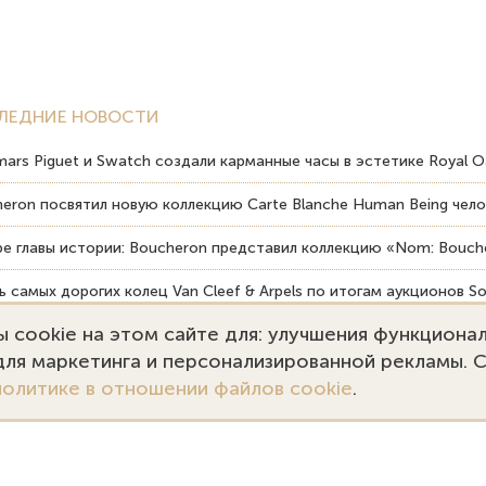
ЛЕДНИЕ НОВОСТИ
ars Piguet и Swatch создали карманные часы в эстетике Royal O
eron посвятил новую коллекцию Carte Blanche Human Being чело
е главы истории: Boucheron представил коллекцию «Nom: Bouche
 самых дорогих колец Van Cleef & Arpels по итогам аукционов So
 cookie на этом сайте для: улучшения функциона
вердость драгоценных камней влияет на долговечность ювелирн
 для маркетинга и персонализированной рекламы. 
политике в отношении файлов cookie
.
7 (495) 727-75-55
Заказать звонок