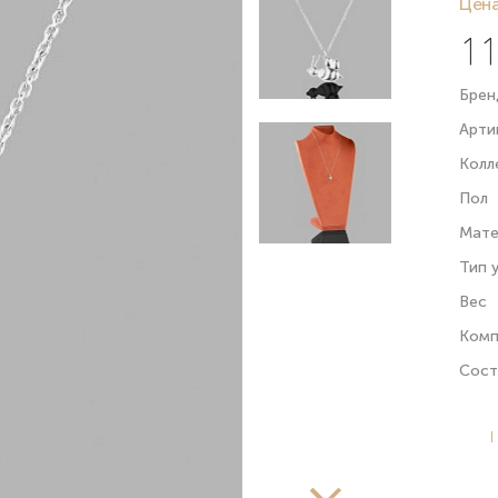
Цена
11
Брен
Арти
Колл
Пол
Мате
Тип 
Вес
Комп
Сост