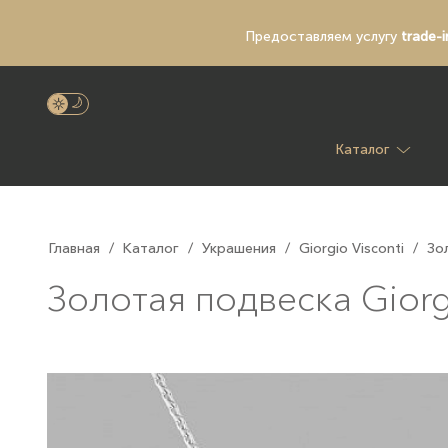
Предоставляем услугу
trade-i
Каталог
Главная
/
Каталог
/
Украшения
/
Giorgio Visconti
/
Зо
Золотая подвеска Giorg