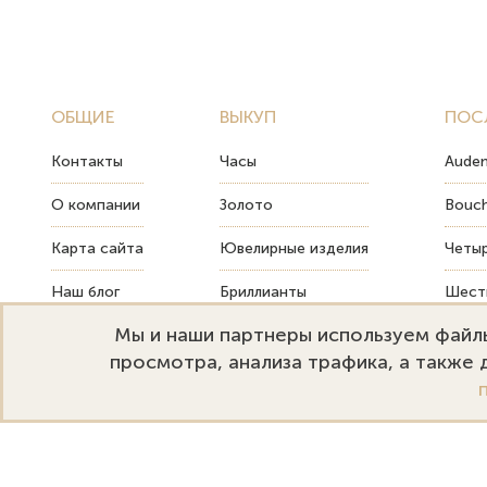
ОБЩИЕ
ВЫКУП
ПОС
Контакты
Часы
Audem
О компании
Золото
Bouch
Карта сайта
Ювелирные изделия
Четыр
Наш блог
Бриллианты
Шесть
Мы и наши партнеры используем файлы
FAQ
Монеты
Как т
просмотра, анализа трафика, а также
Emporium Gold
Режим работы:
+