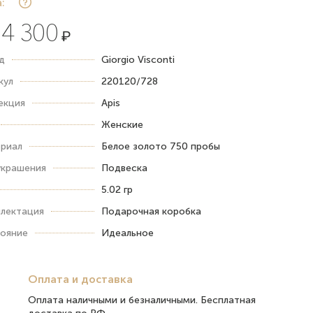
:
4 300
₽
д
Giorgio Visconti
кул
220120/728
екция
Apis
Женские
риал
Белое золото 750 пробы
украшения
Подвеска
5.02 гр
лектация
Подарочная коробка
ояние
Идеальное
Оплата и доставка
Оплата наличными и безналичными. Бесплатная