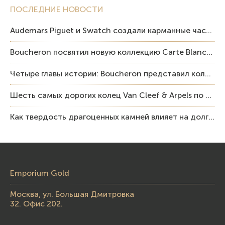
ПОСЛЕДНИЕ НОВОСТИ
Audemars Piguet и Swatch создали карманные часы в эстетике Royal Oak и Pop Art
Boucheron посвятил новую коллекцию Carte Blanche Human Being человеку и силе мастерства
Четыре главы истории: Boucheron представил коллекцию «Nom: Boucheron, Prénom: Frédéric»
Шесть самых дорогих колец Van Cleef & Arpels по итогам аукционов Sotheby’s
Как твердость драгоценных камней влияет на долговечность ювелирных изделий
Emporium Gold
Москва, ул. Большая Дмитровка
32. Офис 202.