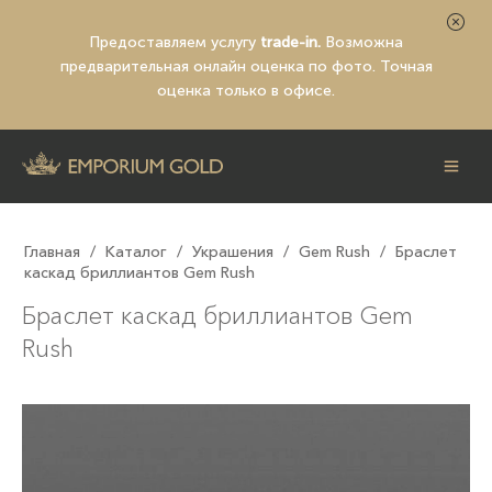
Предоставляем услугу
trade-in.
Возможна
предварительная
онлайн оценка по фото
. Точная
оценка только в офисе.
Главная
/
Каталог
/
Украшения
/
Gem Rush
/
Браслет
каскад бриллиантов Gem Rush
Браслет каскад бриллиантов Gem
Rush