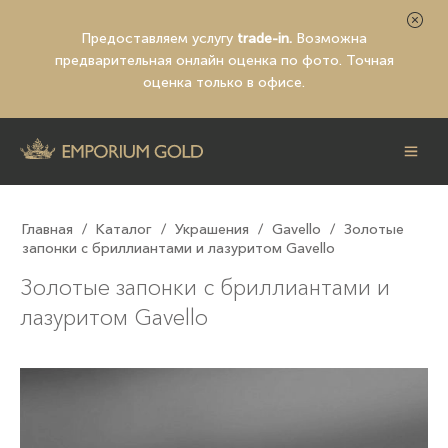
Предоставляем услугу
trade-in.
Возможна
предварительная
онлайн оценка по фото
. Точная
оценка только в офисе.
Главная
/
Каталог
/
Украшения
/
Gavello
/
Золотые
запонки с бриллиантами и лазуритом Gavello
Золотые запонки с бриллиантами и
лазуритом Gavello