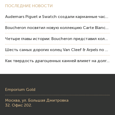
ПОСЛЕДНИЕ НОВОСТИ
Audemars Piguet и Swatch создали карманные часы в эстетике Royal Oak и Pop Art
Boucheron посвятил новую коллекцию Carte Blanche Human Being человеку и силе мастерства
Четыре главы истории: Boucheron представил коллекцию «Nom: Boucheron, Prénom: Frédéric»
Шесть самых дорогих колец Van Cleef & Arpels по итогам аукционов Sotheby’s
Как твердость драгоценных камней влияет на долговечность ювелирных изделий
Emporium Gold
Москва, ул. Большая Дмитровка
32. Офис 202.