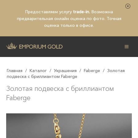
Предоставляем услугу
trade-in.
Возможна
предварительная
онлайн оценка по фото
. Точная
оценка только в офисе.
Главная
/
Каталог
/
Украшения
/
Faberge
/
Золотая
подвеска с бриллиантом Faberge
Золотая подвеска с бриллиантом
Faberge