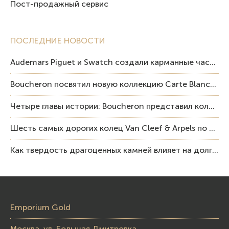
Пост-продажный сервис
ПОСЛЕДНИЕ НОВОСТИ
Audemars Piguet и Swatch создали карманные часы в эстетике Royal Oak и Pop Art
Boucheron посвятил новую коллекцию Carte Blanche Human Being человеку и силе мастерства
Четыре главы истории: Boucheron представил коллекцию «Nom: Boucheron, Prénom: Frédéric»
Шесть самых дорогих колец Van Cleef & Arpels по итогам аукционов Sotheby’s
Как твердость драгоценных камней влияет на долговечность ювелирных изделий
Emporium Gold
Москва, ул. Большая Дмитровка