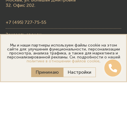
32. Офис 202.
+7 (495) 727-75-55
Заказать звонок
Мы и наши партнеры используем файлы cookie на этом
skupka@emporiumgold.com
сайте для: улучшения функциональности, персонализации
просмотра, анализа трафика, а также для маркетинга и
sale@emporiumgold.com
персонализированной рекламы. См. подробности о нашей
политике в отношении файлов cookie
.
Режим работы:
Принимаю
Настройки
Пн-Пт: 10:00–20:00
Сб-Вс: 11:00–18:00
Онлайн оценка
Выездная оценка
Политика конфиденциальности