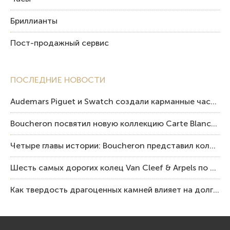
Бриллианты
Пост-продажный сервис
ПОСЛЕДНИЕ НОВОСТИ
Audemars Piguet и Swatch создали карманные часы в эстетике Royal Oak и Pop Art
Boucheron посвятил новую коллекцию Carte Blanche Human Being человеку и силе мастерства
Четыре главы истории: Boucheron представил коллекцию «Nom: Boucheron, Prénom: Frédéric»
Шесть самых дорогих колец Van Cleef & Arpels по итогам аукционов Sotheby’s
Как твердость драгоценных камней влияет на долговечность ювелирных изделий