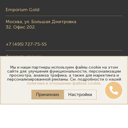
Emporium Gold
Москва, ул. Большая Дмитровка
32. Офис 202.
+7 (495) 727-75-55
Заказать звонок
Мы и наши партнеры используем файлы cookie на этом
skupka@emporiumgold.com
сайте для: улучшения функциональности, персонализации
просмотра, анализа трафика, а также для маркетинга и
sale@emporiumgold.com
персонализированной рекламы. См. подробности о нашей
политике в отношении файлов cookie
.
Режим работы:
Принимаю
Настройки
Пн-Пт: 10:00–20:00
Сб-Вс: 11:00–18:00
Онлайн оценка