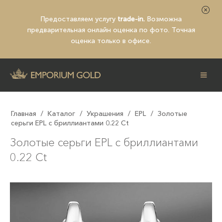
Предоставляем услугу
trade-in.
Возможна
предварительная
онлайн оценка по фото
. Точная
оценка только в офисе.
Главная
/
Каталог
/
Украшения
/
EPL
/
Золотые
серьги EPL с бриллиантами 0.22 Ct
Золотые серьги EPL с бриллиантами
0.22 Ct