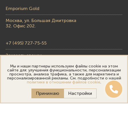
Emporium Gold
Москва, ул. Большая Дмитровка
32. Офис 202.
+7 (495) 727-75-55
Заказать звонок
Мы и наши партнеры используем файлы cookie на этом
skupka@emporiumgold.com
сайте для: улучшения функциональности, персонализации
просмотра, анализа трафика, а также для маркетинга и
sale@emporiumgold.com
персонализированной рекламы. См. подробности о нашей
политике в отношении файлов cookie
.
Режим работы:
Принимаю
Настройки
Пн-Пт: 10:00–20:00
Сб-Вс: 11:00–18:00
Онлайн оценка