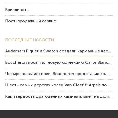
Бриллианты
Пост-продажный сервис
ПОСЛЕДНИЕ НОВОСТИ
Audemars Piguet и Swatch создали карманные часы в эстетике Royal Oak и Pop Art
Boucheron посвятил новую коллекцию Carte Blanche Human Being человеку и силе мастерства
Четыре главы истории: Boucheron представил коллекцию «Nom: Boucheron, Prénom: Frédéric»
Шесть самых дорогих колец Van Cleef & Arpels по итогам аукционов Sotheby’s
Как твердость драгоценных камней влияет на долговечность ювелирных изделий