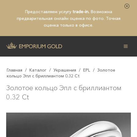
Предоставляем услугу
trade-in.
Возможна
предварительная
онлайн оценка по фото
. Точная
оценка только в офисе.
Главная
/
Каталог
/
Украшения
/
EPL
/
Золотое
кольцо Эпл с бриллиантом 0.32 Ct
Золотое кольцо Эпл с бриллиантом
0.32 Ct