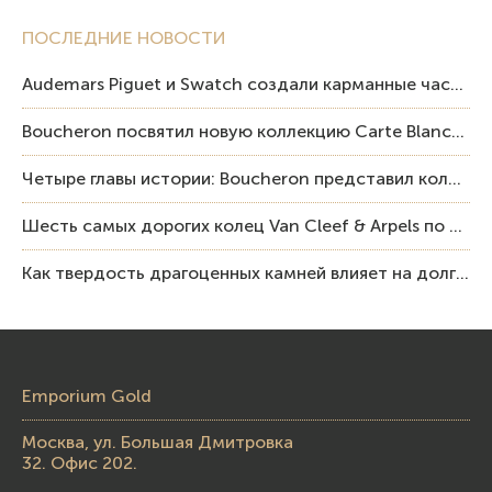
ПОСЛЕДНИЕ НОВОСТИ
Audemars Piguet и Swatch создали карманные часы в эстетике Royal Oak и Pop Art
Boucheron посвятил новую коллекцию Carte Blanche Human Being человеку и силе мастерства
Четыре главы истории: Boucheron представил коллекцию «Nom: Boucheron, Prénom: Frédéric»
Шесть самых дорогих колец Van Cleef & Arpels по итогам аукционов Sotheby’s
Как твердость драгоценных камней влияет на долговечность ювелирных изделий
Emporium Gold
Москва, ул. Большая Дмитровка
32. Офис 202.