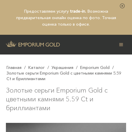
Предоставляем услугу
trade-in.
Возможна
предварительная
онлайн оценка по фото
. Точная
оценка только в офисе.
Главная
/
Каталог
/
Украшения
/
Emporium Gold
/
Золотые серьги Emporium Gold с цветными камнями 5.59
Ct и бриллиантами
Золотые серьги Emporium Gold с
цветными камнями 5.59 Ct и
бриллиантами