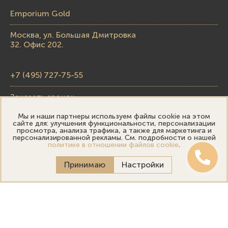
Emporium Gold
Москва, ул. Большая Дмитровка
32. Офис 202.
+7 (495) 727-75-55
Заказать звонок
Мы и наши партнеры используем файлы cookie на этом
skupka@emporiumgold.com
сайте для: улучшения функциональности, персонализации
просмотра, анализа трафика, а также для маркетинга и
sale@emporiumgold.com
персонализированной рекламы. См. подробности о нашей
политике в отношении файлов cookie
.
Режим работы:
Принимаю
Настройки
Пн-Пт: 10:00–20:00
Сб-Вс: 11:00–18:00
Онлайн оценка