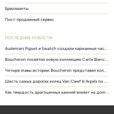
Бриллианты
Пост-продажный сервис
ПОСЛЕДНИЕ НОВОСТИ
Audemars Piguet и Swatch создали карманные часы в эстетике Royal Oak и Pop Art
Boucheron посвятил новую коллекцию Carte Blanche Human Being человеку и силе мастерства
Четыре главы истории: Boucheron представил коллекцию «Nom: Boucheron, Prénom: Frédéric»
Шесть самых дорогих колец Van Cleef & Arpels по итогам аукционов Sotheby’s
Как твердость драгоценных камней влияет на долговечность ювелирных изделий