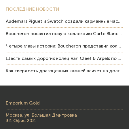
ПОСЛЕДНИЕ НОВОСТИ
Audemars Piguet и Swatch создали карманные часы в эстетике Royal Oak и Pop Art
Boucheron посвятил новую коллекцию Carte Blanche Human Being человеку и силе мастерства
Четыре главы истории: Boucheron представил коллекцию «Nom: Boucheron, Prénom: Frédéric»
Шесть самых дорогих колец Van Cleef & Arpels по итогам аукционов Sotheby’s
Как твердость драгоценных камней влияет на долговечность ювелирных изделий
Emporium Gold
Москва, ул. Большая Дмитровка
32. Офис 202.