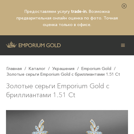
Предоставляем услугу
trade-in.
Возможна
предварительная
онлайн оценка по фото
. Точная
оценка только в офисе.
Главная
/
Каталог
/
Украшения
/
Emporium Gold
/
Золотые серьги Emporium Gold с бриллиантами 1.51 Ct
Золотые серьги Emporium Gold с
бриллиантами 1.51 Ct