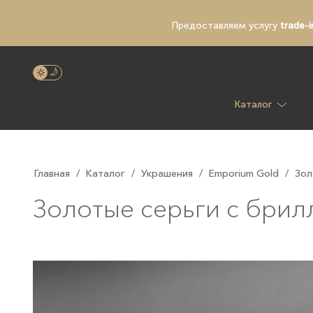
Предоставляем услугу
trade-i
Каталог
Главная
/
Каталог
/
Украшения
/
Emporium Gold
/
Зол
Золотые серьги с брил