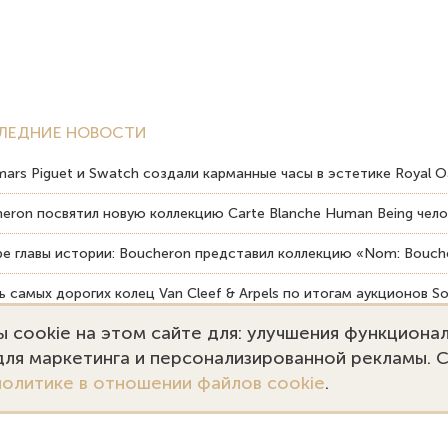
ЛЕДНИЕ НОВОСТИ
ars Piguet и Swatch создали карманные часы в эстетике Royal O
eron посвятил новую коллекцию Carte Blanche Human Being чело
е главы истории: Boucheron представил коллекцию «Nom: Bouche
 самых дорогих колец Van Cleef & Arpels по итогам аукционов So
 cookie на этом сайте для: улучшения функциона
вердость драгоценных камней влияет на долговечность ювелирн
 для маркетинга и персонализированной рекламы. 
политике в отношении файлов cookie
.