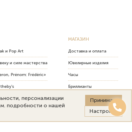
МАГАЗИН
ak и Pop Art
Доставка и оплата
веку и силе мастерства
Ювелирные изделия
ron, Prénom: Frédéric»
Часы
theby’s
Бриллианты
льности, персонализации
ых изделий
Пост-продажный сервис
Принимаю
См. подробности о нашей
Настройки