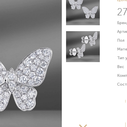
27
Брен
Арти
Пол
Мате
Тип 
Вес
Комп
Сост