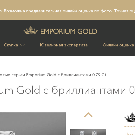
n.
Возможна предварительная
онлайн оценка по фото
. Точная о
Скупка
Ювелирная экспертиза
Онлайн оценка
отые серьги Emporium Gold с бриллиантами 0.79 Ct
um Gold с бриллиантами 0
Цена