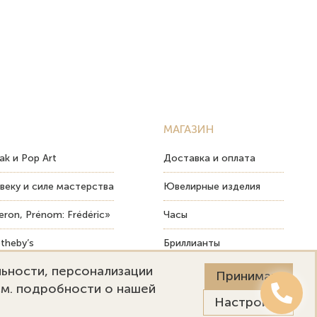
МАГАЗИН
ak и Pop Art
Доставка и оплата
веку и силе мастерства
Ювелирные изделия
ron, Prénom: Frédéric»
Часы
theby’s
Бриллианты
льности, персонализации
ых изделий
Пост-продажный сервис
Принимаю
См. подробности о нашей
Настройки