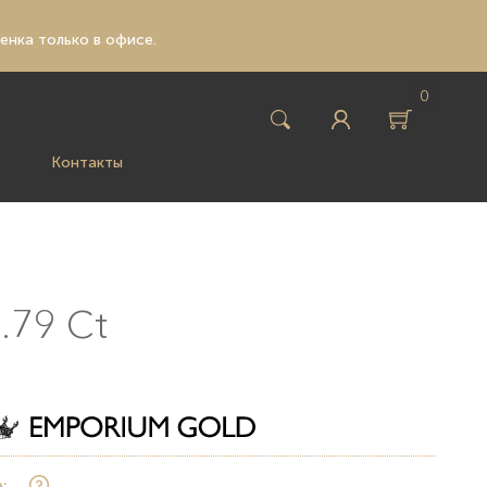
ценка только в офисе.
0
Контакты
.79 Ct
: