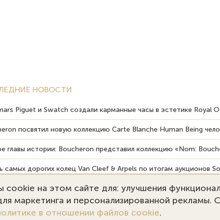
ЛЕДНИЕ НОВОСТИ
ars Piguet и Swatch создали карманные часы в эстетике Royal O
eron посвятил новую коллекцию Carte Blanche Human Being чело
е главы истории: Boucheron представил коллекцию «Nom: Bouche
 самых дорогих колец Van Cleef & Arpels по итогам аукционов So
 cookie на этом сайте для: улучшения функциона
вердость драгоценных камней влияет на долговечность ювелирн
 для маркетинга и персонализированной рекламы. 
политике в отношении файлов cookie
.