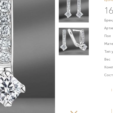
16
Брен
Арти
Пол
Мате
Тип 
Вес
Комп
Сост