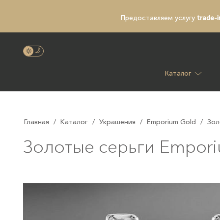
Предоставляем услугу
trade-i
Каталог
Главная
/
Каталог
/
Украшения
/
Emporium Gold
/
Зол
Золотые серьги Empori