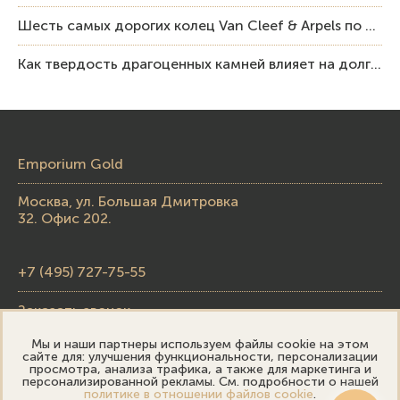
Шесть самых дорогих колец Van Cleef & Arpels по итогам аукционов Sotheby’s
Как твердость драгоценных камней влияет на долговечность ювелирных изделий
Emporium Gold
Москва, ул. Большая Дмитровка
32. Офис 202.
+7 (495) 727-75-55
Заказать звонок
Мы и наши партнеры используем файлы cookie на этом
skupka@emporiumgold.com
сайте для: улучшения функциональности, персонализации
просмотра, анализа трафика, а также для маркетинга и
sale@emporiumgold.com
персонализированной рекламы. См. подробности о нашей
политике в отношении файлов cookie
.