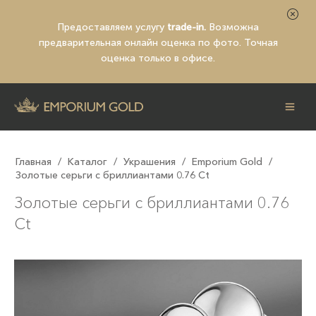
Предоставляем услугу
trade-in.
Возможна
предварительная
онлайн оценка по фото
. Точная
оценка только в офисе.
Главная
/
Каталог
/
Украшения
/
Emporium Gold
/
Золотые серьги с бриллиантами 0.76 Ct
Золотые серьги с бриллиантами 0.76
Ct