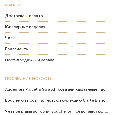
МАГАЗИН
Доставка и оплата
Ювелирные изделия
Часы
Бриллианты
Пост-продажный сервис
ПОСЛЕДНИЕ НОВОСТИ
Audemars Piguet и Swatch создали карманные часы в эстетике Royal Oak и Pop Art
Boucheron посвятил новую коллекцию Carte Blanche Human Being человеку и силе мастерства
Четыре главы истории: Boucheron представил коллекцию «Nom: Boucheron, Prénom: Frédéric»