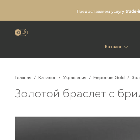
Предоставляем услугу
trade-i
Каталог
Главная
/
Каталог
/
Украшения
/
Emporium Gold
/
Зол
Золотой браслет с бри