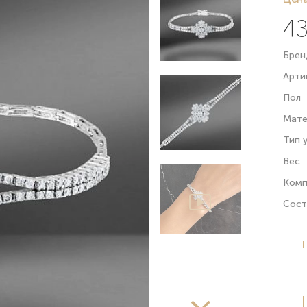
43
Брен
Арти
Пол
Мате
Тип 
Вес
Комп
Сост