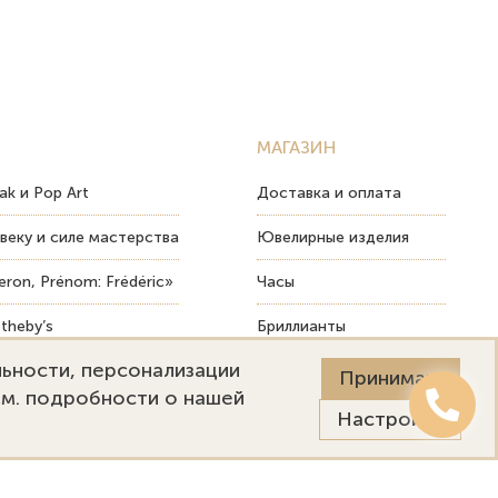
МАГАЗИН
ak и Pop Art
Доставка и оплата
веку и силе мастерства
Ювелирные изделия
ron, Prénom: Frédéric»
Часы
theby’s
Бриллианты
льности, персонализации
ых изделий
Пост-продажный сервис
Принимаю
См. подробности о нашей
Настройки