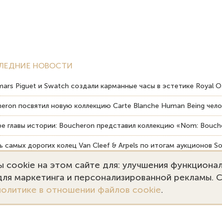
ЛЕДНИЕ НОВОСТИ
ars Piguet и Swatch создали карманные часы в эстетике Royal O
eron посвятил новую коллекцию Carte Blanche Human Being чело
е главы истории: Boucheron представил коллекцию «Nom: Bouche
 самых дорогих колец Van Cleef & Arpels по итогам аукционов So
 cookie на этом сайте для: улучшения функциона
вердость драгоценных камней влияет на долговечность ювелирн
 для маркетинга и персонализированной рекламы. 
политике в отношении файлов cookie
.