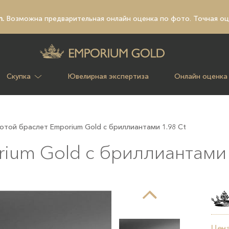
n.
Возможна предварительная
онлайн оценка по фото
. Точная о
Скупка
Ювелирная экспертиза
Онлайн оценка
отой браслет Emporium Gold с бриллиантами 1.98 Ct
ium Gold с бриллиантами 
Цена