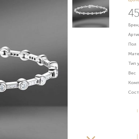
45
Брен
Арти
Пол
Мате
Тип 
Вес
Комп
Сост