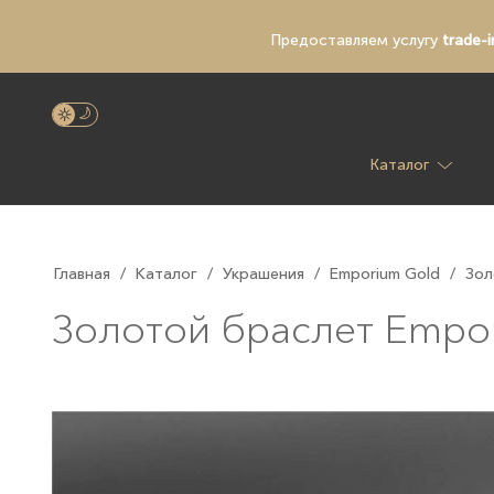
Предоставляем услугу
trade-i
Каталог
Главная
/
Каталог
/
Украшения
/
Emporium Gold
/
Зол
Золотой браслет Empor