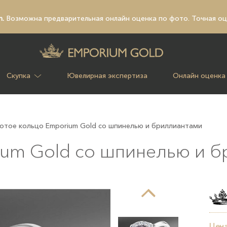
n.
Возможна предварительная
онлайн оценка по фото
. Точная о
Скупка
Ювелирная экспертиза
Онлайн оценка
отое кольцо Emporium Gold со шпинелью и бриллиантами
ium Gold со шпинелью и 
Цена