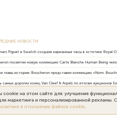
ЛЕДНИЕ НОВОСТИ
ars Piguet и Swatch создали карманные часы в эстетике Royal O
eron посвятил новую коллекцию Carte Blanche Human Being чело
е главы истории: Boucheron представил коллекцию «Nom: Bouche
 самых дорогих колец Van Cleef & Arpels по итогам аукционов So
 cookie на этом сайте для: улучшения функциона
вердость драгоценных камней влияет на долговечность ювелирн
 для маркетинга и персонализированной рекламы. 
политике в отношении файлов cookie
.