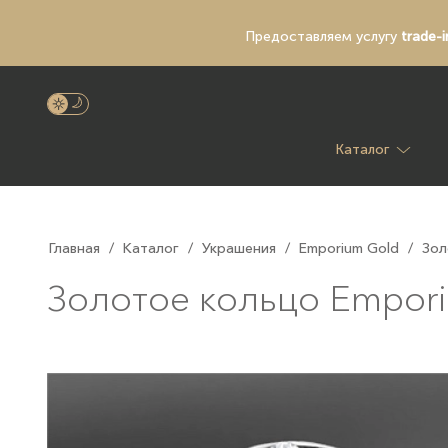
Предоставляем услугу
trade-i
Каталог
Главная
/
Каталог
/
Украшения
/
Emporium Gold
/
Зол
Золотое кольцо Empor