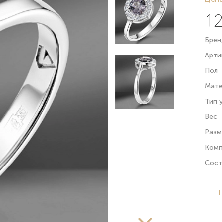
12
Брен
Арти
Пол
Мате
Тип 
Вес
Разм
Комп
Сост