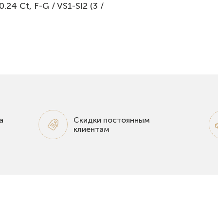
24 Ct, F-G / VS1-SI2 (3 /
а
Скидки постоянным
клиентам