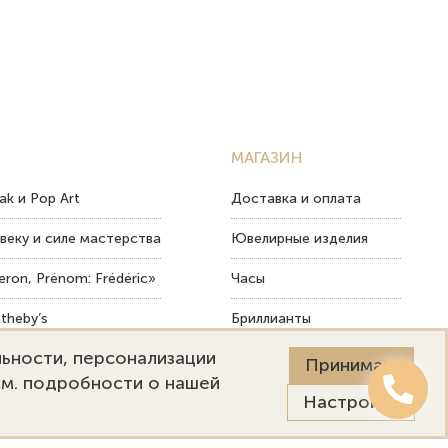
МАГАЗИН
ak и Pop Art
Доставка и оплата
веку и силе мастерства
Ювелирные изделия
ron, Prénom: Frédéric»
Часы
theby’s
Бриллианты
льности, персонализации
ых изделий
Пост-продажный сервис
Принимаю
См. подробности о нашей
Настройки