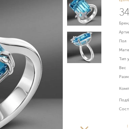
34
Брен
Арти
Пол
Мате
Тип 
Вес
Разм
Комп
Подб
Сост