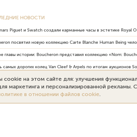
ЛЕДНИЕ НОВОСТИ
ars Piguet и Swatch создали карманные часы в эстетике Royal O
eron посвятил новую коллекцию Carte Blanche Human Being чело
е главы истории: Boucheron представил коллекцию «Nom: Bouche
 самых дорогих колец Van Cleef & Arpels по итогам аукционов So
 cookie на этом сайте для: улучшения функциона
вердость драгоценных камней влияет на долговечность ювелирн
 для маркетинга и персонализированной рекламы. 
политике в отношении файлов cookie
.
7 (495) 727-75-55
Заказать звонок
kupka@emporiumgold.com
ale@emporiumgold.com