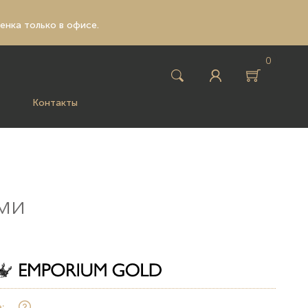
ценка только в офисе.
0
Контакты
ами
: