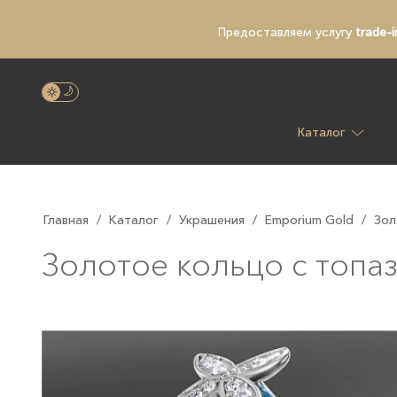
Предоставляем услугу
trade-i
Каталог
Главная
/
Каталог
/
Украшения
/
Emporium Gold
/
Зол
Золотое кольцо с топа