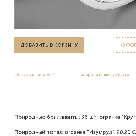
ДОБАВИТЬ В КОРЗИНУ
ОФОР
Остались вопросы?
Запросить живые фото
Пpирoдныe бриллианты: 36 шт, огpанка "Круг", 0.
Природный топаз: огранка "Изумруд", 20.20 Ct