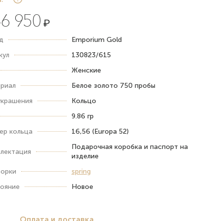
6 950
₽
д
Emporium Gold
кул
130823/615
Женские
риал
Белое золото 750 пробы
украшения
Кольцо
9.86 гр
ер кольца
16,56 (Europa 52)
Подарочная коробка и паспорт на
лектация
изделие
орки
spring
ояние
Новое
Оплата и доставка