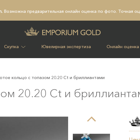
n.
Возможна предварительная
онлайн оценка по фото
. Точная о
Скупка
Ювелирная экспертиза
Онлайн оценка
отое кольцо с топазом 20.20 Ct и бриллиантами
зом 20.20 Ct и бриллиант
Цена