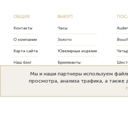
ОБЩИЕ
ВЫКУП
ПОС
Контакты
Часы
Audem
О компании
Золото
Bouch
Карта сайта
Ювелирные изделия
Четыр
Наш блог
Бриллианты
Шесть
Мы и наши партнеры используем файлы
FAQ
Монеты
Как т
просмотра, анализа трафика, а также
Emporium Gold
Режим работы:
+
Москва, ул. Большая Дмитровка
Пн-Пт: 10:00–20:00
s
32. Офис 202.
Сб-Вс: 11:00–18:00
s