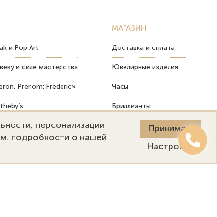
МАГАЗИН
ak и Pop Art
Доставка и оплата
веку и силе мастерства
Ювелирные изделия
ron, Prénom: Frédéric»
Часы
theby’s
Бриллианты
льности, персонализации
ых изделий
Пост-продажный сервис
Принимаю
См. подробности о нашей
Настройки
Онлайн оценка
Выездная оценка