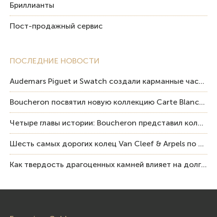
Бриллианты
Пост-продажный сервис
ПОСЛЕДНИЕ НОВОСТИ
Audemars Piguet и Swatch создали карманные часы в эстетике Royal Oak и Pop Art
Boucheron посвятил новую коллекцию Carte Blanche Human Being человеку и силе мастерства
Четыре главы истории: Boucheron представил коллекцию «Nom: Boucheron, Prénom: Frédéric»
Шесть самых дорогих колец Van Cleef & Arpels по итогам аукционов Sotheby’s
Как твердость драгоценных камней влияет на долговечность ювелирных изделий