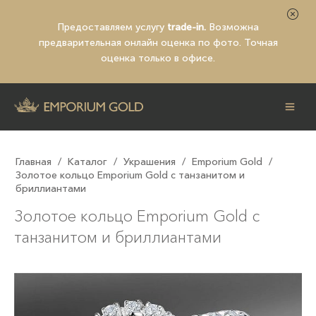
Предоставляем услугу
trade-in.
Возможна
предварительная
онлайн оценка по фото
. Точная
оценка только в офисе.
Главная
/
Каталог
/
Украшения
/
Emporium Gold
/
Золотое кольцо Emporium Gold с танзанитом и
бриллиантами
Золотое кольцо Emporium Gold с
танзанитом и бриллиантами