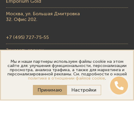
Emporium Gold
Москва, ул. Большая Дмитровка
32. Офис 202.
+7 (495) 727-75-55
Заказать звонок
Мы и наши партнеры используем файлы cookie на этом
skupka@emporiumgold.com
сайте для: улучшения функциональности, персонализации
просмотра, анализа трафика, а также для маркетинга и
sale@emporiumgold.com
персонализированной рекламы. См. подробности о нашей
политике в отношении файлов cookie
.
Режим работы:
Принимаю
Настройки
Пн-Пт: 10:00–20:00
Сб-Вс: 11:00–18:00
Онлайн оценка
Выездная оценка